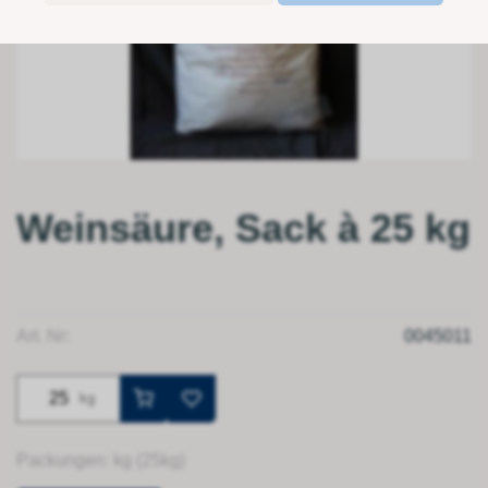
Weinsäure, Sack à 25 kg
Art. Nr:
0045011
kg
Packungen: kg (25kg)