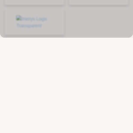
Kontakt
Wenger Getränketechnologie AG
Route de l'Industrie 36
CH - 1615 Bossonnens
+41 21 947 44 10