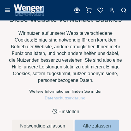
Diese Website verwendet Cookies
Produkte für das
Wir nutzen auf unserer Website verschiedene
Säuremanagement
Cookies: Einige sind notwendig für den korrekten
Betrieb der Website, andere ermöglichen Ihnen mehr
Funktionalitäten, und noch andere helfen uns dabei,
die Nutzenden besser zu verstehen. Sie sind also eine
›
›
›
HOME
E-SHOP
WEIN
PRODUKTE FÜR DAS
Hilfe, unsere Leistungen stetig zu optimieren. Einige
›
SÄUREMANAGEMENT
WEINSÄURE, SACK À 25 KG
Cookies, sofern zugestimmt, nutzen anonymisierte,
personenbezogene Daten.
Weitere Informationen finden Sie in der
Datenschutzerklärung
.
Einstellen
Notwendige zulassen
Alle zulassen