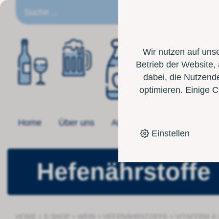
DE
Wir nutzen auf uns
Betrieb der Website,
dabei, die Nutzende
optimieren. Einige 
Home
Über uns
Angebot
Toolbox
Einstellen
Hefenährstoffe
›
›
›
›
HOME
E-SHOP
WEIN
HEFENÄHRSTOFFE
VITAFERM À 