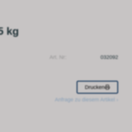
5 kg
Art. Nr:
032092
Drucken
Anfrage zu diesem Artikel ›