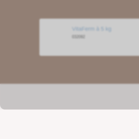
VitaFerm à 5 kg
032092