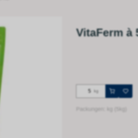
VitaFerm à 
kg
Packungen: kg (5kg)