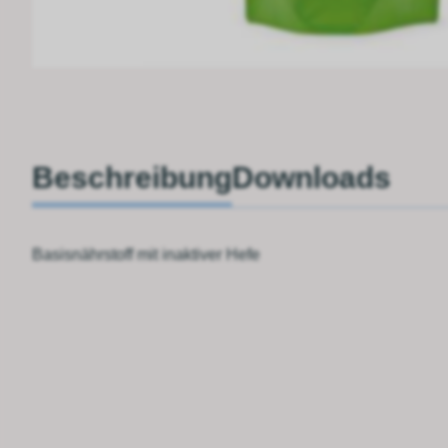
Beschreibung
Downloads
Basisnährstoff mit inaktiver Hefe