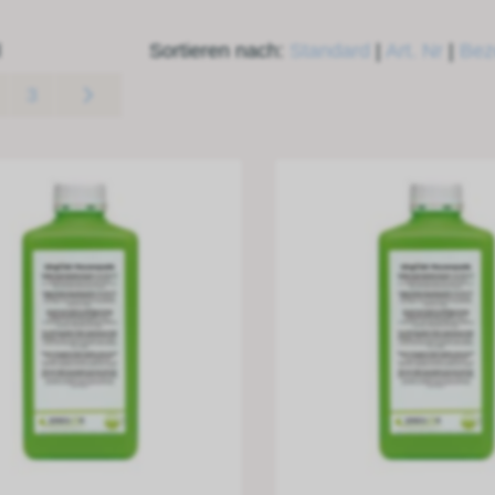
l
Sortieren nach:
Standard
|
Art. Nr
|
Bez
3