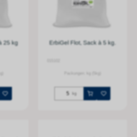
à 25 kg
ErbiGel Flot, Sack à 5 kg.
015102
g)
Packungen: kg (5kg)
kg