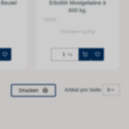
 Beutel
Erbslöh Mostgelatine à
600 kg.
015237
Packungen: kg (1kg)
kg
9
Artikel pro Seite
Drucken