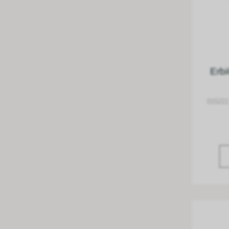
Erbi
015221