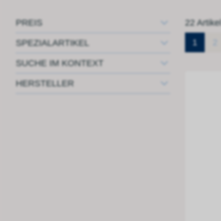
PREIS
22 Artike
1
2
SPEZIALARTIKEL
SUCHE IM KONTEXT
HERSTELLER