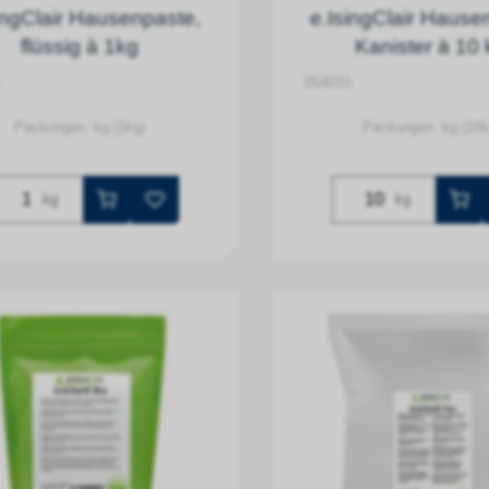
ingClair Hausenpaste,
e.IsingClair Hause
flüssig à 1kg
Kanister à 10 
054033
Packungen: kg (1kg)
Packungen: kg (10k
kg
kg