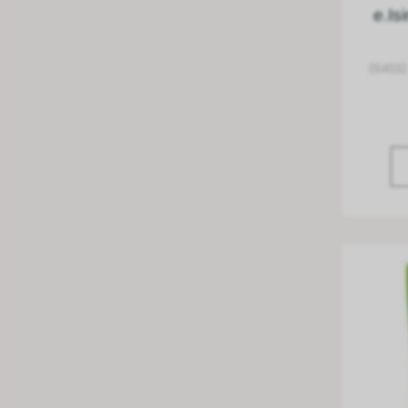
e.Is
054032