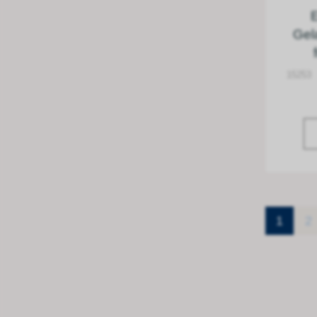
E
Gel
15253
1
2