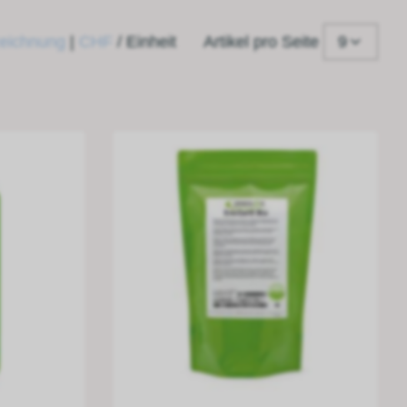
9
eichnung
|
CHF
/ Einheit
Artikel pro Seite