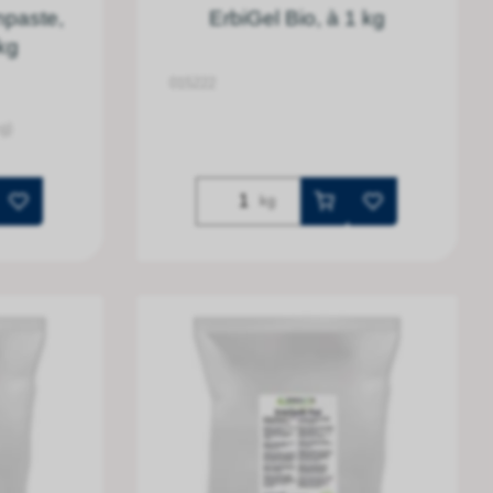
npaste,
ErbiGel Bio, à 1 kg
kg
015222
g)
kg