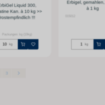
Erbigel, gemahlen,
rbiGel Liquid 300,
à 1 kg
atine Kan. à 10 kg >>
015012
frostempfindlich !!!
Packungen: kg (10kg)
kg
kg
3