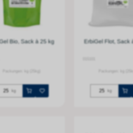
Gel Bio, Sack à 25 kg
ErbiGel Flot, Sack 
015101
Packungen: kg (25kg)
Packungen: kg (25k
kg
kg