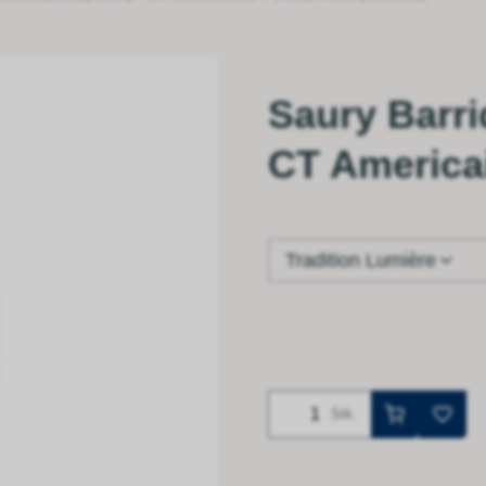
Saury Barri
CT Americai
Tradition Lumière
Stk.