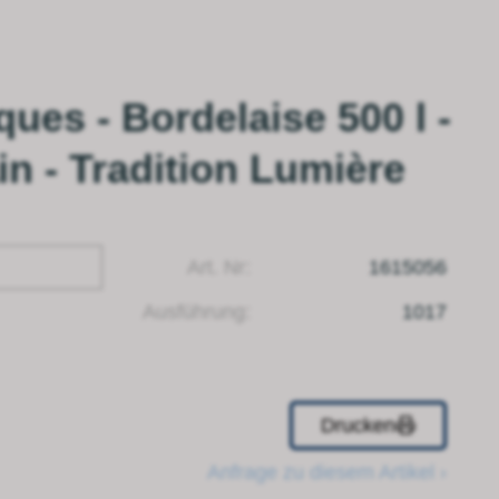
ques - Bordelaise 500 l -
n - Tradition Lumière
Art. Nr:
1615056
Ausführung:
1017
Drucken
Anfrage zu diesem Artikel ›