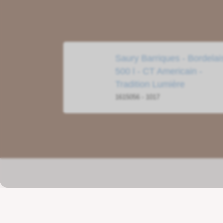
Saury Barriques - Bordelai
500 l - CT Americain -
Tradition Lumière
1615056 - 1017