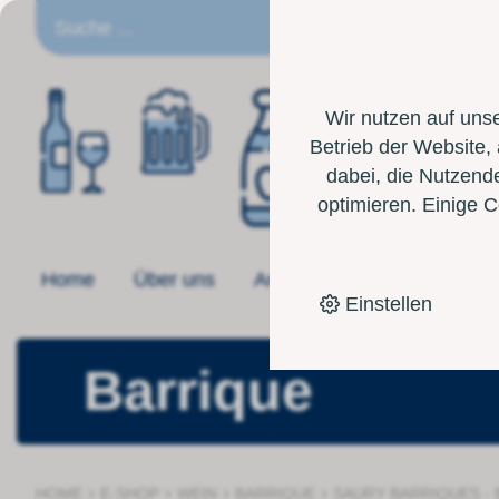
DE
Wir nutzen auf uns
Betrieb der Website,
dabei, die Nutzende
optimieren. Einige 
Home
Über uns
Angebot
Toolbox
Einstellen
Barrique
›
›
›
›
HOME
E-SHOP
WEIN
BARRIQUE
SAURY BARRIQUES - B