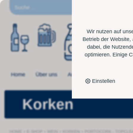
DE
Wir nutzen auf uns
Betrieb der Website,
dabei, die Nutzende
optimieren. Einige 
Home
Über uns
Angebot
Toolbox
Einstellen
Korken
›
›
›
›
HOME
E-SHOP
WEIN
KORKEN
PORTOCORK - TOPCLE