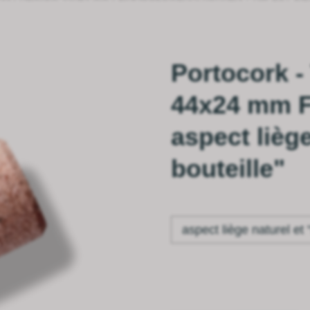
Portocork 
44x24 mm F
aspect liège
bouteille"
aspect liège naturel et
n bouteille"