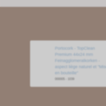
Portocork - TopClean
Premium 44x24 mm
Feinagglomeratkorken -
aspect liège naturel et "Mi
en bouteille"
000005 - 1039