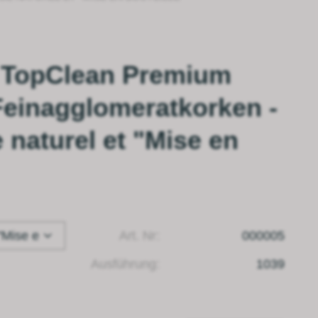
- TopClean Premium
einagglomeratkorken -
 naturel et "Mise en
 "Mise e
Art. Nr:
000005
Ausführung:
1039