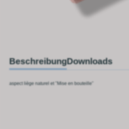
Beschreibung
Downloads
aspect liège naturel et "Mise en bouteille"