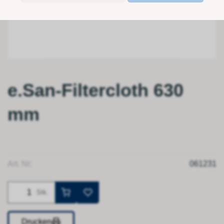
e.San-Filtercloth 630
mm
Art. Nr:
061231
Stk.
Drucken