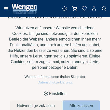
Diese Website verwendet Cookies
Filtrationsprodukte
Wir nutzen auf unserer Website verschiedene
Cookies: Einige sind notwendig für den korrekten
Betrieb der Website, andere ermöglichen Ihnen mehr
Funktionalitäten, und noch andere helfen uns dabei,
›
›
›
›
HOME
E-SHOP
WEIN
FILTRATIONSPRODUKTE
E.SAN-
die Nutzenden besser zu verstehen. Sie sind also eine
FILTERCLOTH 630 MM
Hilfe, unsere Leistungen stetig zu optimieren. Einige
Cookies, sofern zugestimmt, nutzen anonymisierte,
personenbezogene Daten.
Weitere Informationen finden Sie in der
Datenschutzerklärung
.
Einstellen
Notwendige zulassen
Alle zulassen