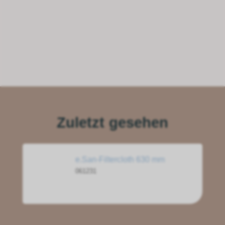
Zuletzt gesehen
e.San-Filtercloth 630 mm
061231