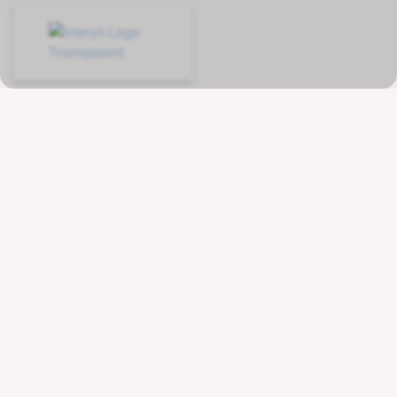
Kontakt
Wenger Getränketechnologie AG
Route de l'Industrie 36
CH - 1615 Bossonnens
+41 21 947 44 10