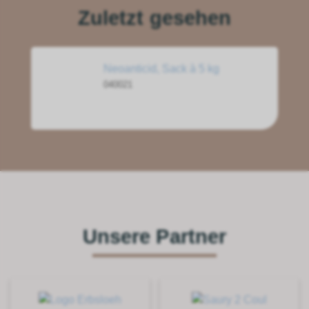
Zuletzt gesehen
Neoanticid, Sack à 5 kg
040021
Unsere Partner