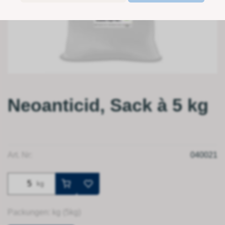
Neoanticid, Sack à 5 kg
Art. Nr:
040021
kg
Packungen: kg (5kg)