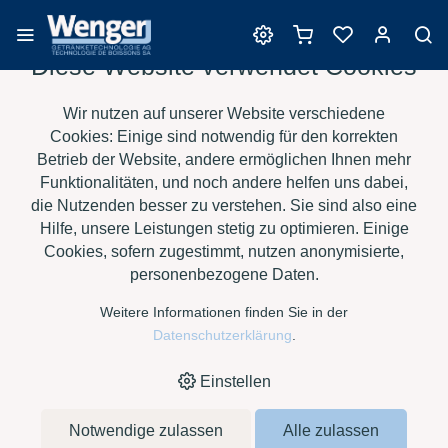
Diese Website verwendet Cookies
Produkte für das
Wir nutzen auf unserer Website verschiedene
Säuremanagement
Cookies: Einige sind notwendig für den korrekten
Betrieb der Website, andere ermöglichen Ihnen mehr
Funktionalitäten, und noch andere helfen uns dabei,
die Nutzenden besser zu verstehen. Sie sind also eine
›
›
›
HOME
E-SHOP
WEIN
PRODUKTE FÜR DAS
Hilfe, unsere Leistungen stetig zu optimieren. Einige
›
SÄUREMANAGEMENT
NEOANTICID, SACK À 5 KG
Cookies, sofern zugestimmt, nutzen anonymisierte,
personenbezogene Daten.
Weitere Informationen finden Sie in der
Datenschutzerklärung
.
Einstellen
Notwendige zulassen
Alle zulassen