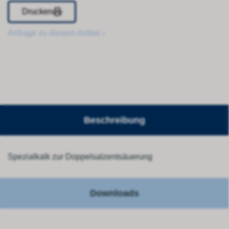
Drucken
Anfrage zu diesem Artikel ›
Beschreibung
Spezialkalk zur Doppelsalzentsäuerung
Downloads