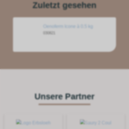
Zuletzt gesehen
Oenoferm Icone à 0.5 kg
030821
Unsere Partner