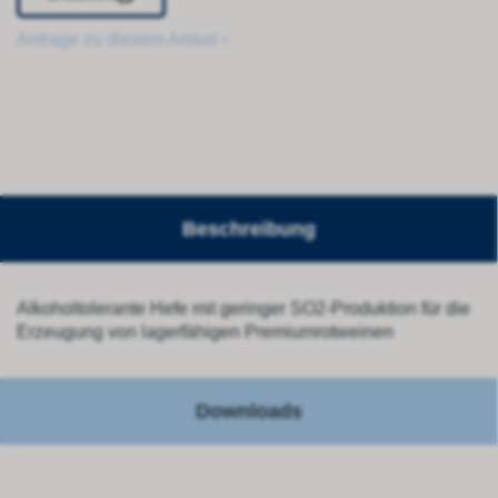
Anfrage zu diesem Artikel ›
Beschreibung
Alkoholtolerante Hefe mit geringer SO2-Produktion für die
Erzeugung von lagerfähigen Premiumrotweinen
Downloads