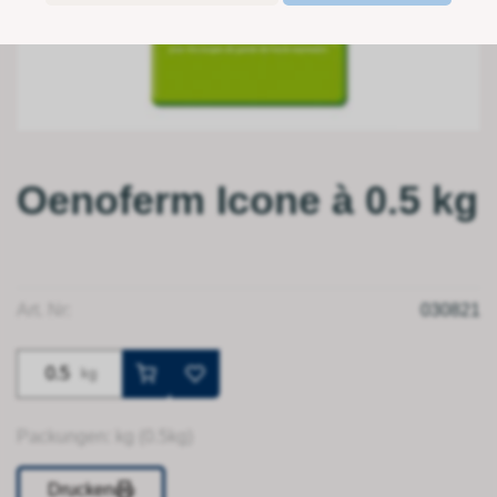
Oenoferm Icone à 0.5 kg
Art. Nr:
030821
kg
Packungen: kg (0.5kg)
Drucken