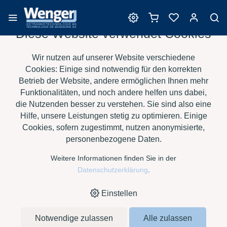
Diese Website verwendet Cookies
Hefen
Wir nutzen auf unserer Website verschiedene
Cookies: Einige sind notwendig für den korrekten
Betrieb der Website, andere ermöglichen Ihnen mehr
Funktionalitäten, und noch andere helfen uns dabei,
›
›
›
›
HOME
E-SHOP
WEIN
HEFEN
OENOFERM ICONE À 0.5
die Nutzenden besser zu verstehen. Sie sind also eine
KG
Hilfe, unsere Leistungen stetig zu optimieren. Einige
Cookies, sofern zugestimmt, nutzen anonymisierte,
personenbezogene Daten.
Weitere Informationen finden Sie in der
Datenschutzerklärung
.
Einstellen
Notwendige zulassen
Alle zulassen