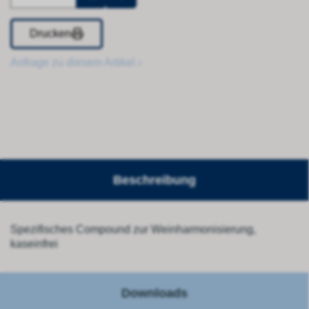
Drucken
Anfrage zu diesem Artikel ›
Beschreibung
Spezifisches Compound zur Weinharmonisierung,
kaseinfrei
Downloads