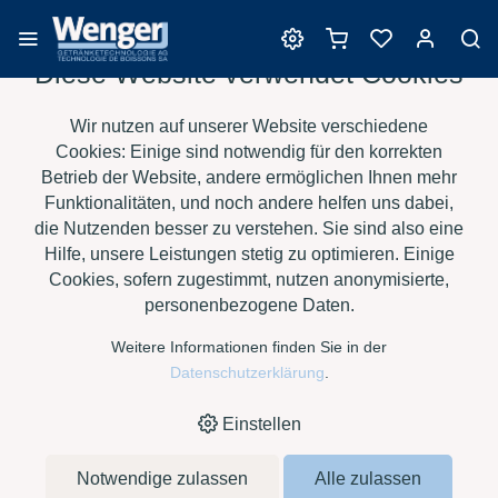
Diese Website verwendet Cookies
Produkte zur
Wir nutzen auf unserer Website verschiedene
Getränkeharmonisierung
Cookies: Einige sind notwendig für den korrekten
Betrieb der Website, andere ermöglichen Ihnen mehr
Funktionalitäten, und noch andere helfen uns dabei,
die Nutzenden besser zu verstehen. Sie sind also eine
›
›
›
HOME
E-SHOP
WEIN
PRODUKTE ZUR
Hilfe, unsere Leistungen stetig zu optimieren. Einige
›
GETRÄNKEHARMONISIERUNG
HARMOVIN CF, BEUTEL À 1
Cookies, sofern zugestimmt, nutzen anonymisierte,
KG
personenbezogene Daten.
Weitere Informationen finden Sie in der
Datenschutzerklärung
.
Einstellen
Notwendige zulassen
Alle zulassen