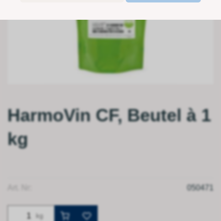
HarmoVin CF, Beutel à 1
kg
Art. Nr:
050471
kg