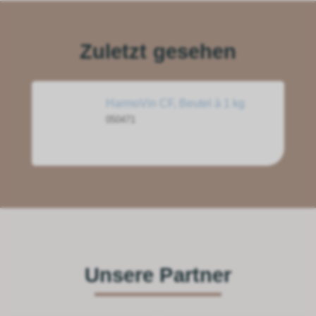
Zuletzt gesehen
HarmoVin CF, Beutel à 1 kg
050471
Unsere Partner