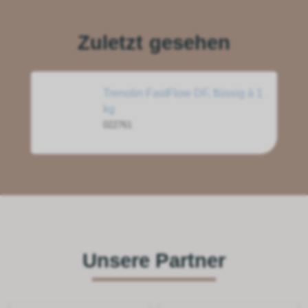
Zuletzt gesehen
Trenolin FastFlow DF, flüssig à 1
kg
022761
Unsere Partner