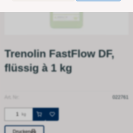
Trenolin FastFlow DF,
flüssig à 1 kg
Art. Nr:
022761
kg
Drucken