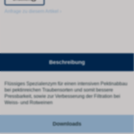
Anfrage zu diesem Artikel ›
Beschreibung
Flüssiges Spezialenzym für einen intensiven Pektinabbau
bei pektinreichen Traubensorten und somit bessere
Pressbarkeit, sowie zur Verbesserung der Filtration bei
Weiss- und Rotweinen
Downloads