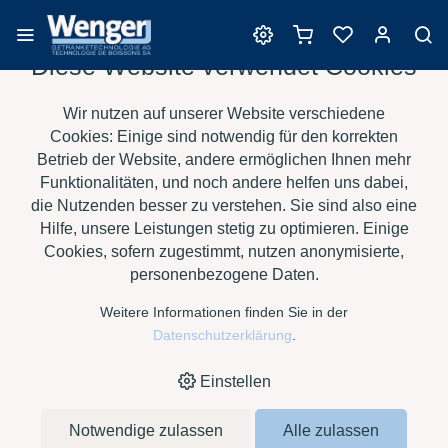
Diese Website verwendet Cookies
Enzyme
Wir nutzen auf unserer Website verschiedene
Cookies: Einige sind notwendig für den korrekten
Betrieb der Website, andere ermöglichen Ihnen mehr
Funktionalitäten, und noch andere helfen uns dabei,
›
›
›
›
HOME
E-SHOP
WEIN
ENZYME
TRENOLIN FASTFLOW DF,
die Nutzenden besser zu verstehen. Sie sind also eine
FLÜSSIG À 1 KG
Hilfe, unsere Leistungen stetig zu optimieren. Einige
Cookies, sofern zugestimmt, nutzen anonymisierte,
personenbezogene Daten.
Weitere Informationen finden Sie in der
Datenschutzerklärung
.
Einstellen
Notwendige zulassen
Alle zulassen