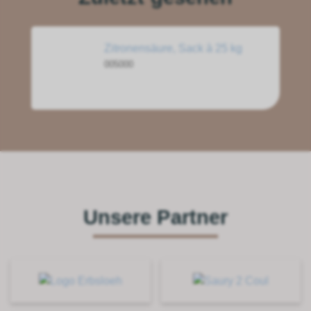
Zitronensäure, Sack à 25 kg
005000
Unsere Partner