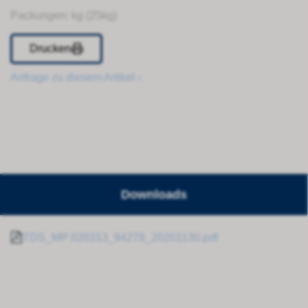
Packungen: kg (25kg)
Drucken
Anfrage zu diesem Artikel ›
Downloads
TDS_MP 020313_94278_20201130.pdf