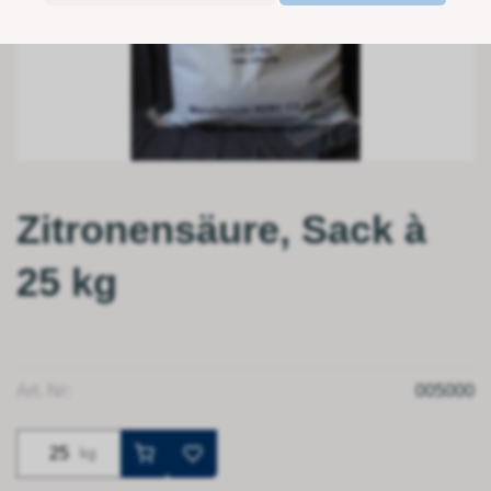
Zitronensäure, Sack à
25 kg
Art. Nr:
005000
kg