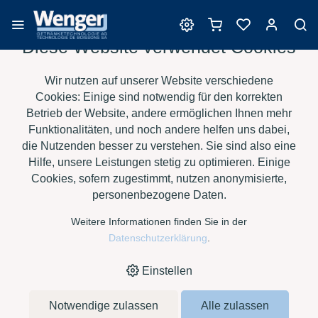
Diese Website verwendet Cookies
Produkte für das
Wir nutzen auf unserer Website verschiedene
Säuremanagement
Cookies: Einige sind notwendig für den korrekten
Betrieb der Website, andere ermöglichen Ihnen mehr
Funktionalitäten, und noch andere helfen uns dabei,
die Nutzenden besser zu verstehen. Sie sind also eine
›
›
›
HOME
E-SHOP
WEIN
PRODUKTE FÜR DAS
Hilfe, unsere Leistungen stetig zu optimieren. Einige
›
SÄUREMANAGEMENT
ZITRONENSÄURE, SACK À 25 KG
Cookies, sofern zugestimmt, nutzen anonymisierte,
personenbezogene Daten.
Weitere Informationen finden Sie in der
Datenschutzerklärung
.
Einstellen
Notwendige zulassen
Alle zulassen