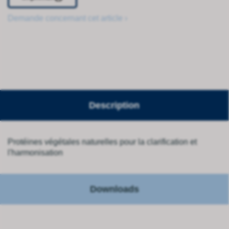
Demande concernant cet article ›
Description
Protéines végétales naturelles pour la clarification et
l'harmonisation
Downloads