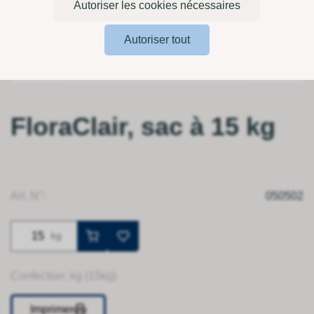
Autoriser les cookies nécessaires
Autoriser tout
FloraClair, sac à 15 kg
Art. N°:
050502
kg
Confection: kg (15kg)
Imprimer