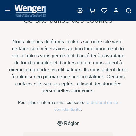
Ce site utilise des cookies
Clarification
.
Nous utilisons différents cookies sur notre site web :
certains sont nécessaires au bon fonctionnement du
site, d'autres vous permettent d'accéder à davantage
›
›
›
›
HOME
E-SHOP
VIN
CLARIFICATION
FLORACLAIR, SAC À
de fonctionnalités et d'autres encore nous aident à
15 KG
mieux comprendre les utilisateurs. Ils nous aident donc
à optimiser en permanence nos prestations. Certains
cookies, s'ils sont acceptés, utilisent des données
personnelles anonymes.
Pour plus d'informations, consultez
la déclaration de
confidentialité
.
Régler