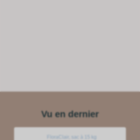
Vu en dernier
FloraClair, sac à 15 kg