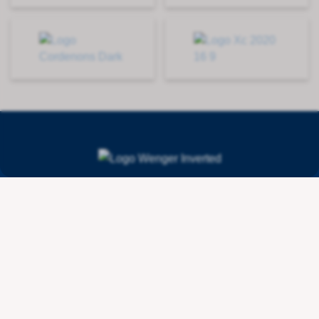
Contact
Wenger Getränketechnologie AG
Route de l'Industrie 36
CH - 1615 Bossonnens
+41 21 947 44 10