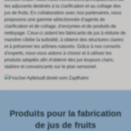
les adjuvants destinés à la clarification et au collage des
jus de fruits. En collaboration avec nos partenaires, nous
proposons une gamme sélectionnée d'agents de
clarification et de collage, d'enzymes et de produits de
nettoyage. Ceux-ci aident les fabricants de jus à réduire de
manière ciblée la turbidité, à obtenir des structures claires
et à préserver les arômes naturels. Grâce à nos conseils
d'experts, nous vous aidons à choisir et à utiliser les
produits adaptés afin d'obtenir des jus toujours clairs,
stables et convaincants sur le plan sensoriel.
Produits pour la fabrication
de jus de fruits