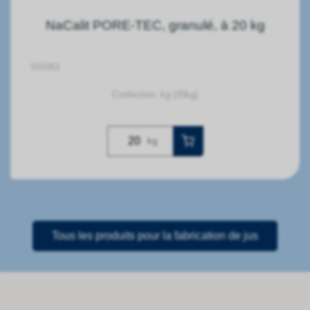
NaCalit PORE-TEC, granulé, à 20 kg
010361
Confection: kg (20kg)
kg
Tous les produits pour la fabrication de jus