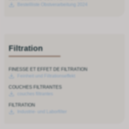
Bestellliste Obstverarbeitung 2024
Filtration
FINESSE ET EFFET DE FILTRATION
Feinheit und Filtrationseffekt
COUCHES FILTRANTES
couches filtrantes
FILTRATION
Industrie- und Laborfilter