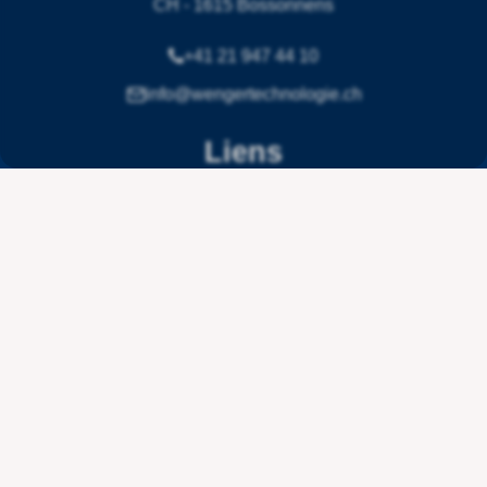
CH - 1615 Bossonnens
+41 21 947 44 10
info@wengertechnologie.ch
Liens
Mentions légales
Confidentialité
Conditions générales