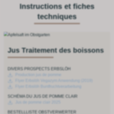
Instructions et fiches
techniques
Jus Traitement des boissons
DIVERS PROSPECTS ERBSLÖH
Production jus de pomme
Flyer Erbslöh Vegazym Anwendung (2019)
Flyer Erbslöh Buntfruchtverarbeitung
SCHÉMA DU JUS DE POMME CLAIR
Jus de pomme clair 2025
BESTELLLISTE OBSTVERWERTER