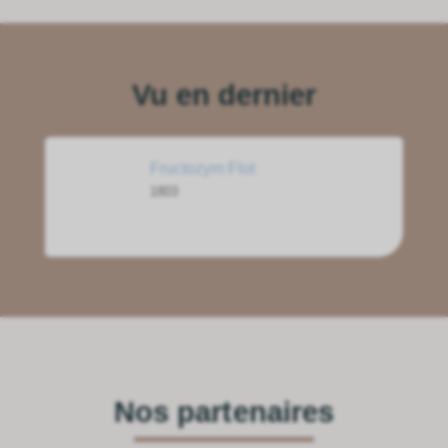
Vu en dernier
Fructozym Flot
1803
Nos partenaires