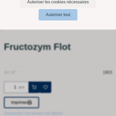
Autoriser les cookies nécessaires
Autoriser tout
Fructozym Flot
Art. N°:
1803
pce
Imprimer
Demande concernant cet article ›