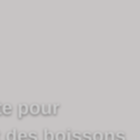
te pour
t des boissons