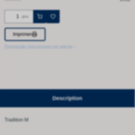
pce
Imprimer
Demande concernant cet article ›
Description
Tradition M