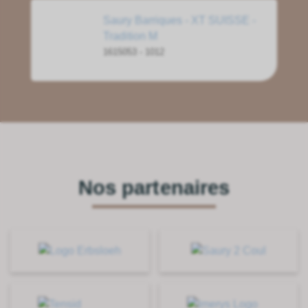
Saury Barriques - XT SUISSE -
Tradition M
1615053 - 1012
Nos partenaires