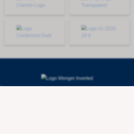
Contact
Wenger Getränketechnologie AG
Route de l'Industrie 36
CH - 1615 Bossonnens