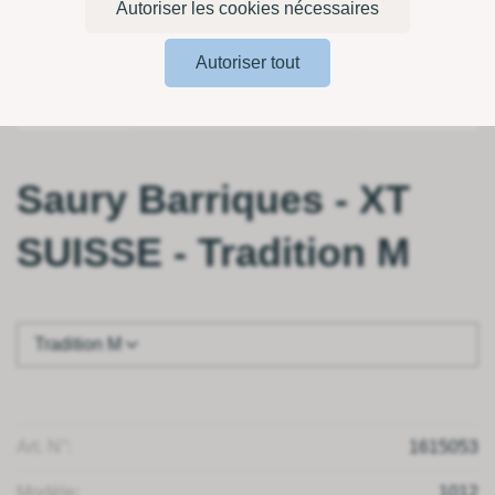
Autoriser les cookies nécessaires
Autoriser tout
Saury Barriques - XT
SUISSE - Tradition M
Tradition M
Art. N°:
1615053
Modèle:
1012