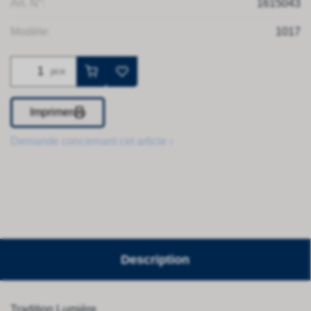
Art. N°:
1615043
Modèle:
1017
pce
Imprimer
Demande concernant cet article ›
Description
Tradition Lumière