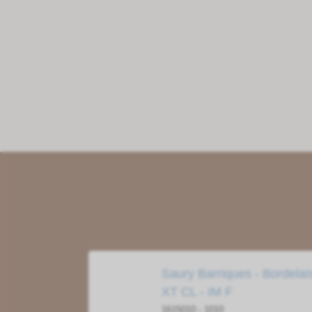
Saury Barriques - Bordelai
XT CL - IM F
1615010 - 1010