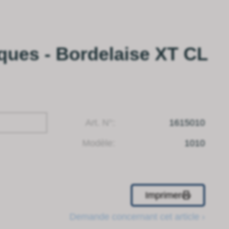
ques - Bordelaise XT CL
Art. N°:
1615010
Modèle:
1010
Imprimer
Demande concernant cet article ›