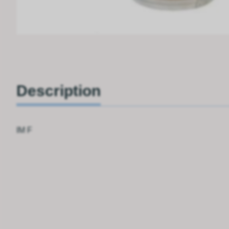
Description
IM F