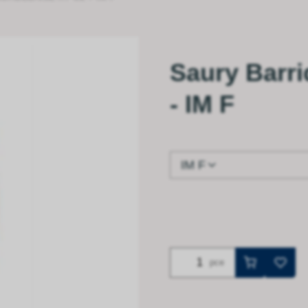
Saury Barri
- IM F
IM F
pce