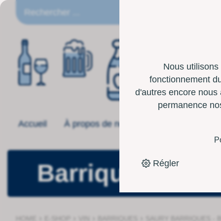
FR
Nous utilisons
fonctionnement du 
d'autres encore nous 
permanence nos p
Accueil
À propos de nous
Offre
Boîte 
P
Régler
Barriques
›
›
›
›
HOME
E-SHOP
VIN
BARRIQUES
SAURY BARRIQUES - 