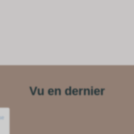
Vu en dernier
se