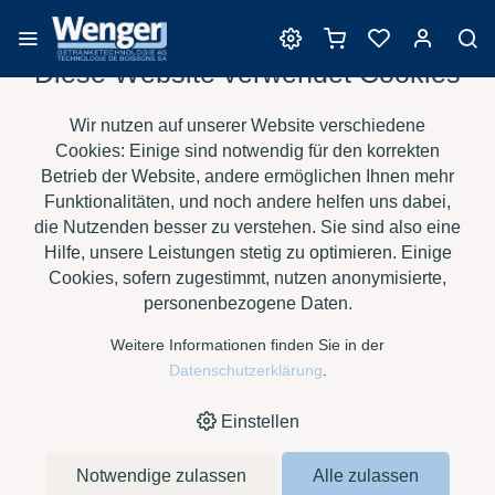
Diese Website verwendet Cookies
Produkte zur Klärung
Wir nutzen auf unserer Website verschiedene
Cookies: Einige sind notwendig für den korrekten
Betrieb der Website, andere ermöglichen Ihnen mehr
Funktionalitäten, und noch andere helfen uns dabei,
›
›
›
›
HOME
E-SHOP
WEIN
PRODUKTE ZUR KLÄRUNG
die Nutzenden besser zu verstehen. Sie sind also eine
ERBSLÖH MOSTGELATINE CF FL. À 1KG.
Hilfe, unsere Leistungen stetig zu optimieren. Einige
Cookies, sofern zugestimmt, nutzen anonymisierte,
personenbezogene Daten.
Weitere Informationen finden Sie in der
Datenschutzerklärung
.
Einstellen
Notwendige zulassen
Alle zulassen