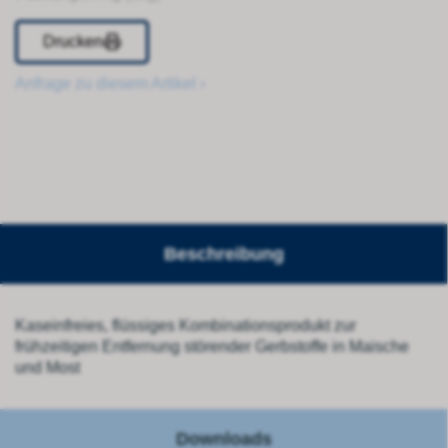
Drucken
Anfrage zu diesem Artikel ›
Beschreibung
Kaseinfreies, flüssiges Kombinationsprodukt zur
frühzeitigen Entfernung störender Gerbstoffe in Maische
und Most
Downloads