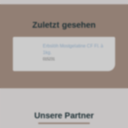
Zuletzt gesehen
Erbslöh Mostgelatine CF Fl. à
1kg.
015231
Unsere Partner