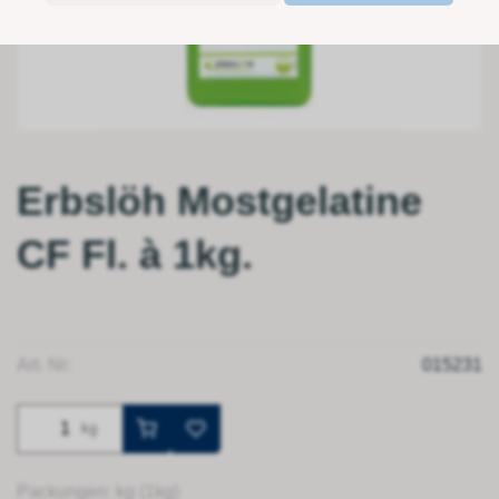
Erbslöh Mostgelatine
CF Fl. à 1kg.
Art. Nr:
015231
kg
Packungen: kg (1kg)