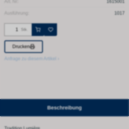
Art. Nr:
1615001
Ausführung:
1017
Stk.
Drucken
Anfrage zu diesem Artikel ›
Beschreibung
Tradition Lumière