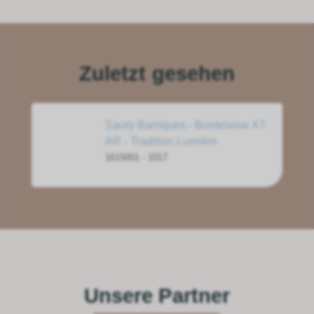
Zuletzt gesehen
Saury Barriques - Bordelaise XT
AR - Tradition Lumière
1615001 - 1017
Unsere Partner