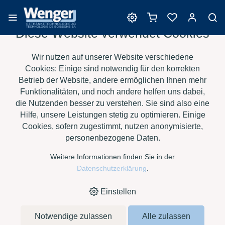
Diese Website verwendet Cookies
Barrique
Wir nutzen auf unserer Website verschiedene
Cookies: Einige sind notwendig für den korrekten
Betrieb der Website, andere ermöglichen Ihnen mehr
Funktionalitäten, und noch andere helfen uns dabei,
›
›
›
›
HOME
E-SHOP
WEIN
BARRIQUE
SAURY BARRIQUES -
die Nutzenden besser zu verstehen. Sie sind also eine
›
BORDELAISE XT AR
TRADITION LUMIÈRE
Hilfe, unsere Leistungen stetig zu optimieren. Einige
Cookies, sofern zugestimmt, nutzen anonymisierte,
personenbezogene Daten.
Weitere Informationen finden Sie in der
Datenschutzerklärung
.
Einstellen
Notwendige zulassen
Alle zulassen