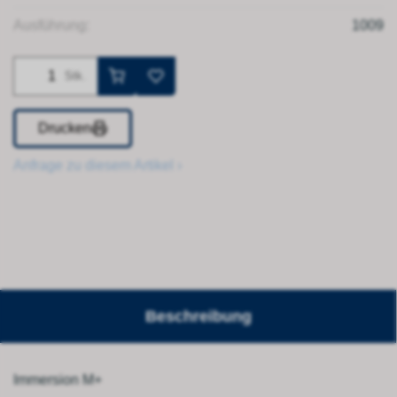
Ausführung:
1009
Stk.
Drucken
Anfrage zu diesem Artikel ›
Beschreibung
Immersion M+