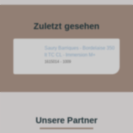
Zuletzt gesehen
Saury Barriques - Bordelaise 350
lt TC CL - Immersion M+
1615014 - 1009
Unsere Partner