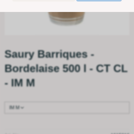
Saury Barriques -
Bordelaise 500 l - CT CL
- IM M
IM M