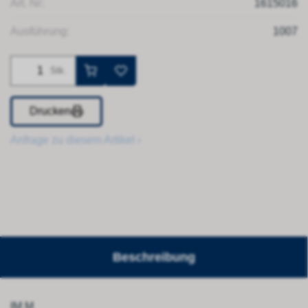
Art. Nr:
1615016
Ausführung:
1007
Stk.
Drucken
Anfrage zu diesem Artikel ›
Beschreibung
IM M