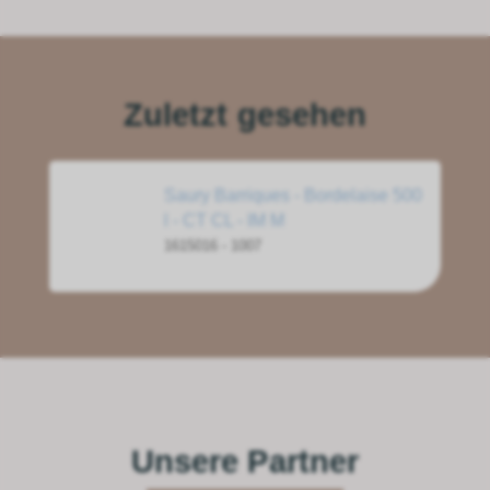
Zuletzt gesehen
Saury Barriques - Bordelaise 500
l - CT CL - IM M
1615016 - 1007
Unsere Partner