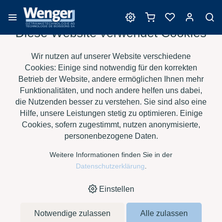
Diese Website verwendet Cookies
Barrique
Wir nutzen auf unserer Website verschiedene
Cookies: Einige sind notwendig für den korrekten
Betrieb der Website, andere ermöglichen Ihnen mehr
Funktionalitäten, und noch andere helfen uns dabei,
›
›
›
›
HOME
E-SHOP
WEIN
BARRIQUE
SAURY BARRIQUES -
die Nutzenden besser zu verstehen. Sie sind also eine
›
BORDELAISE 500 L - CT CL
IM M
Hilfe, unsere Leistungen stetig zu optimieren. Einige
Cookies, sofern zugestimmt, nutzen anonymisierte,
personenbezogene Daten.
Weitere Informationen finden Sie in der
Datenschutzerklärung
.
Einstellen
Notwendige zulassen
Alle zulassen