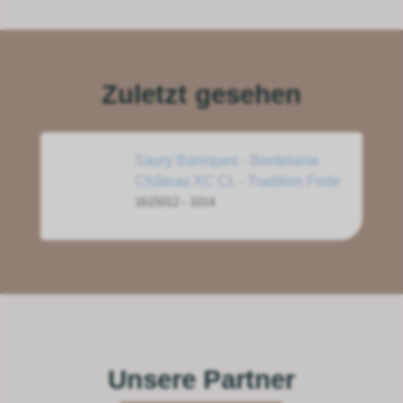
Zuletzt gesehen
Saury Barriques - Bordelaise
Château XC CL - Tradition Forte
1615012 - 1014
Unsere Partner