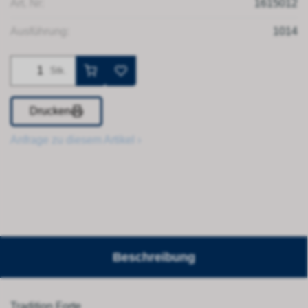
Art. Nr:
1615012
Ausführung:
1014
Stk.
Drucken
Anfrage zu diesem Artikel ›
Beschreibung
Tradition Forte