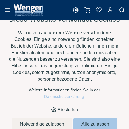
Diese Website verwendet Cookies
Barrique
Wir nutzen auf unserer Website verschiedene
Cookies: Einige sind notwendig für den korrekten
Betrieb der Website, andere ermöglichen Ihnen mehr
Funktionalitäten, und noch andere helfen uns dabei,
›
›
›
›
HOME
E-SHOP
WEIN
BARRIQUE
SAURY BARRIQUES -
die Nutzenden besser zu verstehen. Sie sind also eine
›
BORDELAISE CHÂTEAU XC CL
TRADITION FORTE
Hilfe, unsere Leistungen stetig zu optimieren. Einige
Cookies, sofern zugestimmt, nutzen anonymisierte,
personenbezogene Daten.
Weitere Informationen finden Sie in der
Datenschutzerklärung
.
Einstellen
Notwendige zulassen
Alle zulassen