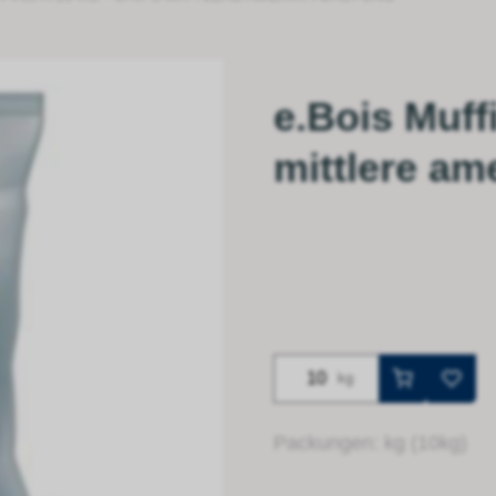
e.Bois Muff
mittlere am
kg
Packungen: kg (10kg)