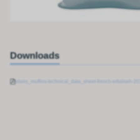
Downloads
ebois_muffins-technical_data_sheet-french-erbsloeh-2