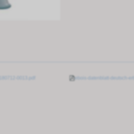
0180712-0013.pdf
ebois-datenblatt-deutsch-e