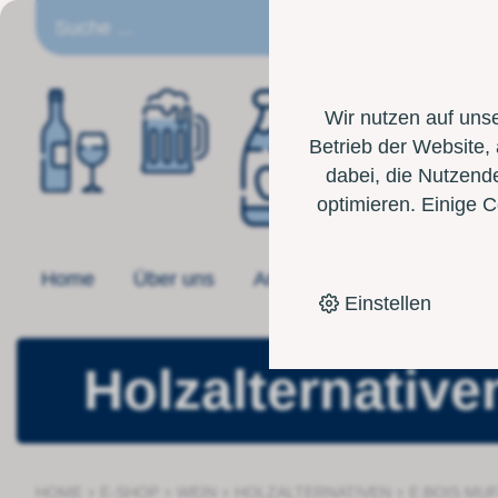
DE
Wir nutzen auf uns
Betrieb der Website,
dabei, die Nutzende
optimieren. Einige 
Home
Über uns
Angebot
Toolbox
Einstellen
Holzalternative
›
›
›
›
HOME
E-SHOP
WEIN
HOLZALTERNATIVEN
E.BOIS MUF