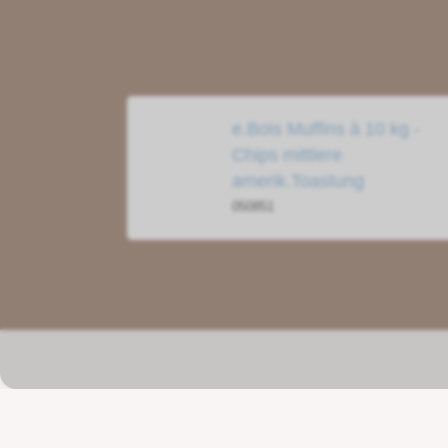
e.Bois Muffins à 10 kg -
Chips mittlere
amerik.Toastung
050851