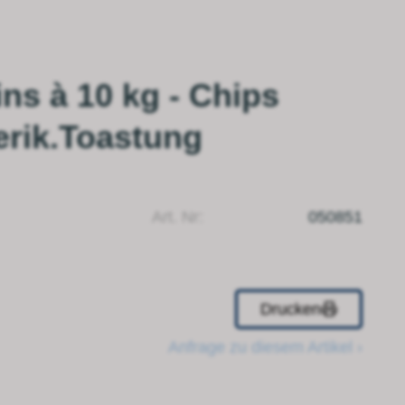
ins à 10 kg - Chips
erik.Toastung
Art. Nr:
050851
Drucken
Anfrage zu diesem Artikel ›