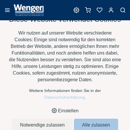
Diese Website verwendet Cookies
Produkte zur
Wir nutzen auf unserer Website verschiedene
Getränkeharmonisierung
Cookies: Einige sind notwendig für den korrekten
Betrieb der Website, andere ermöglichen Ihnen mehr
Funktionalitäten, und noch andere helfen uns dabei,
die Nutzenden besser zu verstehen. Sie sind also eine
›
›
›
HOME
E-SHOP
WEIN
PRODUKTE ZUR
Hilfe, unsere Leistungen stetig zu optimieren. Einige
›
GETRÄNKEHARMONISIERUNG
KUPFERSULFATLÖSUNG À 1
Cookies, sofern zugestimmt, nutzen anonymisierte,
KG
personenbezogene Daten.
Weitere Informationen finden Sie in der
Datenschutzerklärung
.
Einstellen
Notwendige zulassen
Alle zulassen