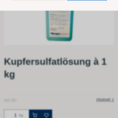
Kupfersulfatlösung à 1
kg
Art. Nr:
050045.1
kg