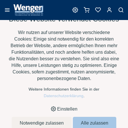
Diese Website verwendet Cookies
Filtrationsprodukte
Wir nutzen auf unserer Website verschiedene
Cookies: Einige sind notwendig für den korrekten
Betrieb der Website, andere ermöglichen Ihnen mehr
Funktionalitäten, und noch andere helfen uns dabei,
›
›
›
›
HOME
E-SHOP
WEIN
FILTRATIONSPRODUKTE
die Nutzenden besser zu verstehen. Sie sind also eine
MEMBRANE SF-PEA 0.65 T AX (2-ER BAYONETT)
Hilfe, unsere Leistungen stetig zu optimieren. Einige
Cookies, sofern zugestimmt, nutzen anonymisierte,
personenbezogene Daten.
Membrane SF-PEA 0.65
Weitere Informationen finden Sie in der
T AX (2-er Bayonett)
Datenschutzerklärung
.
Einstellen
Notwendige zulassen
Alle zulassen
Art. Nr:
cord.59572