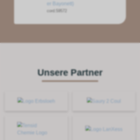
er Bayonett)
cord.59572
Unsere Partner