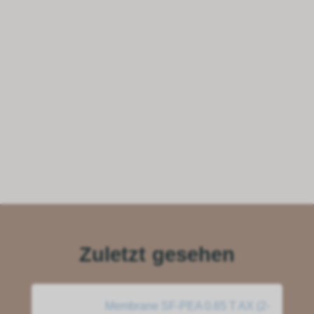
Zuletzt gesehen
Membrane SF-PEA 0.65 T AX (2-