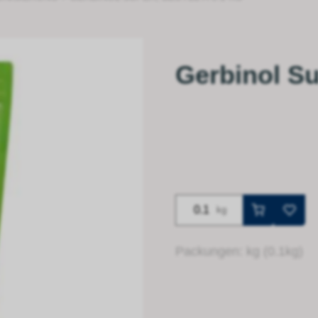
Gerbinol Su
kg
Packungen: kg (0.1kg)