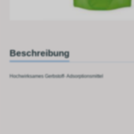
Beschreibung
Hochwirksames Gerbstoff- Adsorptionsmittel