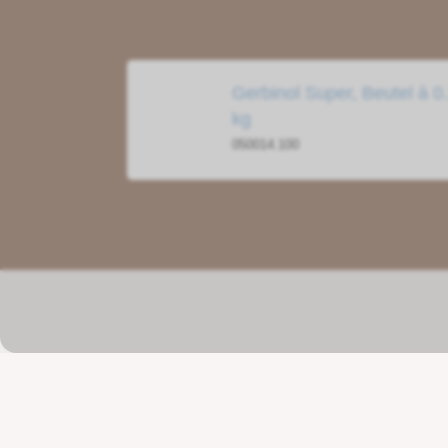
Gerbinol Super, Beutel à 0
kg
050014.100