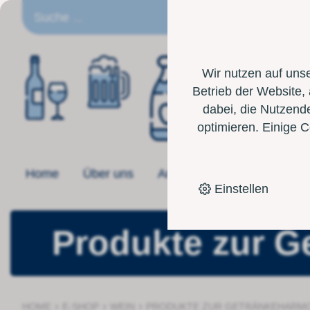
DE
Wir nutzen auf uns
Betrieb der Website,
dabei, die Nutzende
optimieren. Einige 
Home
Über uns
Angebot
Toolbox
Einstellen
Produkte zur G
›
›
›
HOME
E-SHOP
WEIN
PRODUKTE ZUR GETRÄNKEHARMO