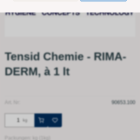
Tensid Chemie - RIMA-
DERM, à 1 lt
Art. Nr:
90653.100
kg
Packungen: kg (1kg)