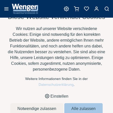
Diese Website verwendet Cookies
Reinigungsmittel
Wir nutzen auf unserer Website verschiedene
Cookies: Einige sind notwendig für den korrekten
Betrieb der Website, andere ermöglichen Ihnen mehr
Funktionalitäten, und noch andere helfen uns dabei,
›
›
›
›
HOME
E-SHOP
WEIN
REINIGUNGSMITTEL
TENSID
die Nutzenden besser zu verstehen. Sie sind also eine
CHEMIE - RIMA-DERM, À 1 LT
Hilfe, unsere Leistungen stetig zu optimieren. Einige
Cookies, sofern zugestimmt, nutzen anonymisierte,
personenbezogene Daten.
Weitere Informationen finden Sie in der
Datenschutzerklärung
.
Einstellen
Notwendige zulassen
Alle zulassen