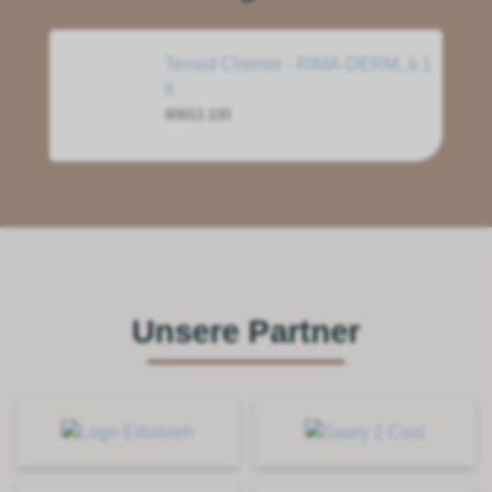
Tensid Chemie - RIMA-DERM, à 1
lt
90653.100
Unsere Partner