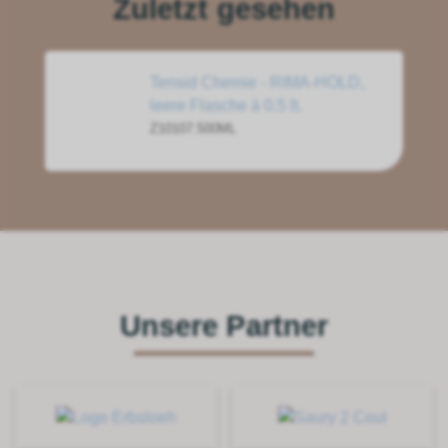
Zuletzt gesehen
Tensid Chemie - RIMA-HOLD,
leere Flasche à 0.5 lt.
Z10107.500ML
Unsere Partner