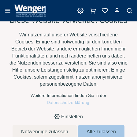
Diese Website verwendet Cookies
Reinigungsmittel
Wir nutzen auf unserer Website verschiedene
Cookies: Einige sind notwendig für den korrekten
Betrieb der Website, andere ermöglichen Ihnen mehr
Funktionalitäten, und noch andere helfen uns dabei,
›
›
›
›
HOME
E-SHOP
WEIN
REINIGUNGSMITTEL
TENSID
die Nutzenden besser zu verstehen. Sie sind also eine
CHEMIE - RIMA-HOLD, LEERE FLASCHE À 0.5 LT.
Hilfe, unsere Leistungen stetig zu optimieren. Einige
Cookies, sofern zugestimmt, nutzen anonymisierte,
personenbezogene Daten.
Tensid Chemie - RIMA-
Weitere Informationen finden Sie in der
HOLD, leere Flasche à
Datenschutzerklärung
.
Einstellen
0.5 lt.
Notwendige zulassen
Alle zulassen