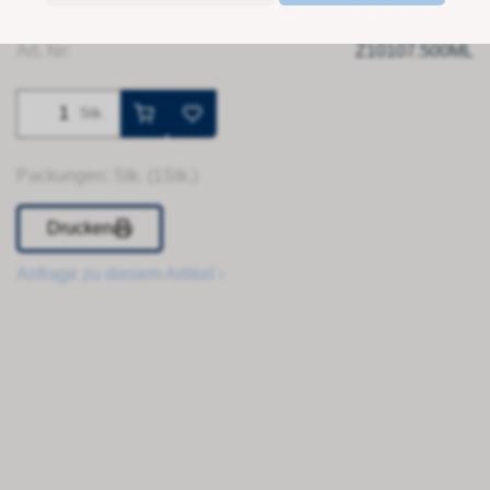
Art. Nr:
Z10107.500ML
Stk.
Packungen: Stk. (1Stk.)
Drucken
Anfrage zu diesem Artikel ›