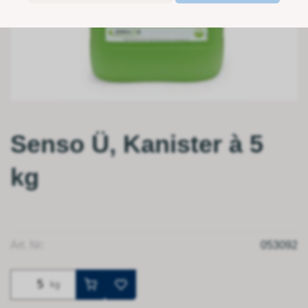
Senso Ü, Kanister à 5
kg
Art. Nr:
053092
kg