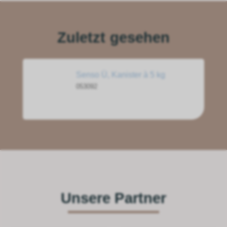
Zuletzt gesehen
Senso Ü, Kanister à 5 kg
053092
Unsere Partner