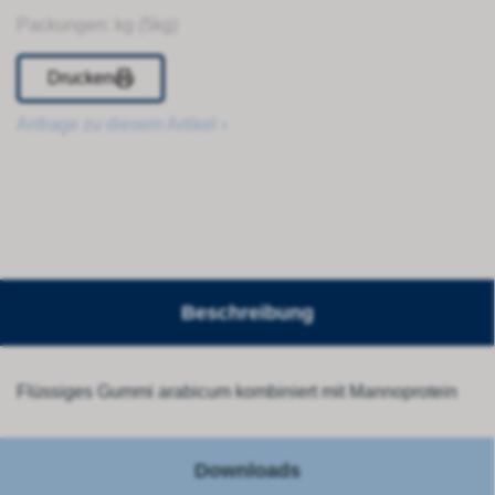
Packungen: kg (5kg)
Drucken
Anfrage zu diesem Artikel ›
Beschreibung
Flüssiges Gummi arabicum kombiniert mit Mannoprotein
Downloads