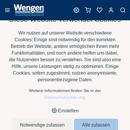
Diese Website verwendet Cookies
Produkte zur
Wir nutzen auf unserer Website verschiedene
Getränkeharmonisierung
Cookies: Einige sind notwendig für den korrekten
Betrieb der Website, andere ermöglichen Ihnen mehr
Funktionalitäten, und noch andere helfen uns dabei,
die Nutzenden besser zu verstehen. Sie sind also eine
›
›
›
HOME
E-SHOP
WEIN
PRODUKTE ZUR
Hilfe, unsere Leistungen stetig zu optimieren. Einige
›
GETRÄNKEHARMONISIERUNG
SENSO Ü, KANISTER À 5 KG
Cookies, sofern zugestimmt, nutzen anonymisierte,
personenbezogene Daten.
Weitere Informationen finden Sie in der
Datenschutzerklärung
.
Einstellen
Notwendige zulassen
Alle zulassen