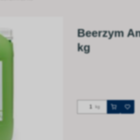
Beerzym Amb
kg
kg