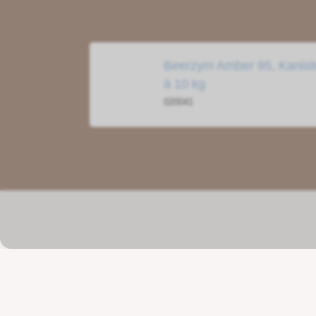
Beerzym Amber 95, Kanist
à 10 kg
020041