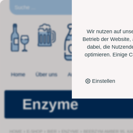
DE
Wir nutzen auf uns
Betrieb der Website,
dabei, die Nutzende
optimieren. Einige 
Home
Über uns
Angebot
Toolbox
Einstellen
Enzyme
›
›
›
›
HOME
E-SHOP
BIER
ENZYME
BEERZYM AMBER 95, KA