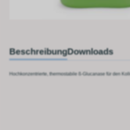
Beschreibung
Downloads
Hochkonzentrierte, thermostabile ß-Glucanase für den Ko