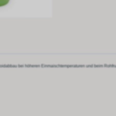
lloidabbau bei höheren Einmaischtemperaturen und beim Rohfru