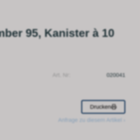
er 95, Kanister à 10
Art. Nr:
020041
Drucken
Anfrage zu diesem Artikel ›