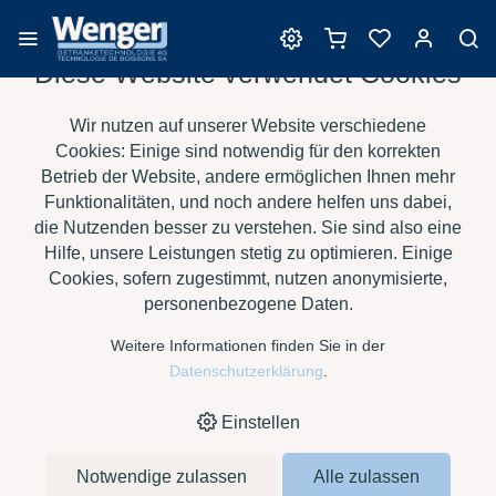
Diese Website verwendet Cookies
Hefenährstoffe
Wir nutzen auf unserer Website verschiedene
Cookies: Einige sind notwendig für den korrekten
Betrieb der Website, andere ermöglichen Ihnen mehr
Funktionalitäten, und noch andere helfen uns dabei,
›
›
›
›
HOME
E-SHOP
WEIN
HEFENÄHRSTOFFE
VITAMON
die Nutzenden besser zu verstehen. Sie sind also eine
LIQUID, KANISTER À 10 KG
Hilfe, unsere Leistungen stetig zu optimieren. Einige
Cookies, sofern zugestimmt, nutzen anonymisierte,
personenbezogene Daten.
Weitere Informationen finden Sie in der
Datenschutzerklärung
.
Einstellen
Notwendige zulassen
Alle zulassen