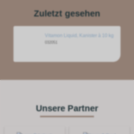
Zuletzt gesehen
Vitamon Liquid, Kanister à 10 kg
032051
Unsere Partner