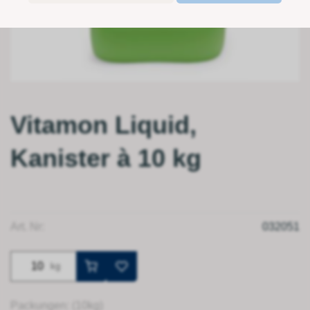
Vitamon Liquid,
Kanister à 10 kg
Art. Nr:
032051
kg
Packungen: (10kg)