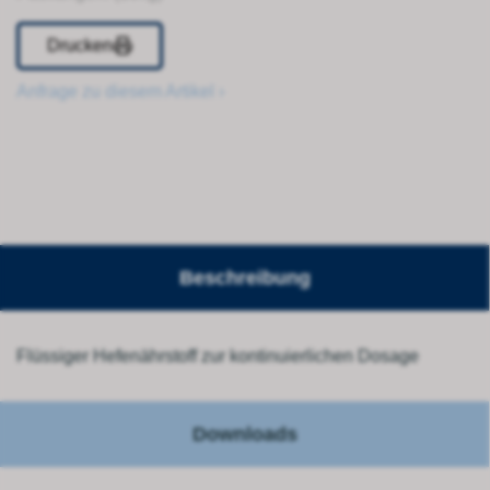
Drucken
Anfrage zu diesem Artikel ›
Beschreibung
Flüssiger Hefenährstoff zur kontinuierlichen Dosage
Downloads