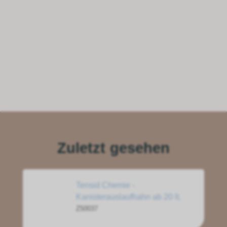
Zuletzt gesehen
Tensid Chemie -
Kanisterauslaufhahn ab 20 lt.
Z50037