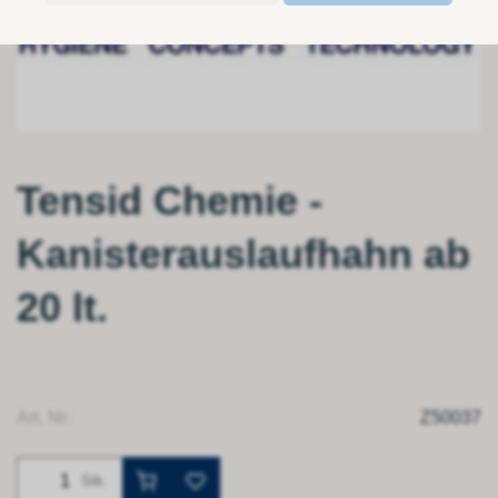
Tensid Chemie -
Kanisterauslaufhahn ab
20 lt.
Art. Nr:
Z50037
Stk.