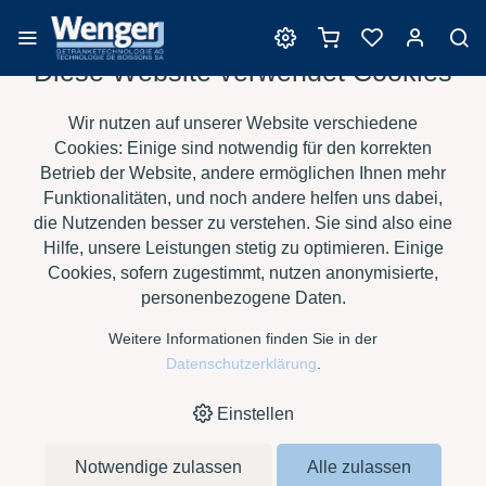
Diese Website verwendet Cookies
Reinigungsmittel
Wir nutzen auf unserer Website verschiedene
Cookies: Einige sind notwendig für den korrekten
Betrieb der Website, andere ermöglichen Ihnen mehr
Funktionalitäten, und noch andere helfen uns dabei,
›
›
›
›
HOME
E-SHOP
WEIN
REINIGUNGSMITTEL
TENSID
die Nutzenden besser zu verstehen. Sie sind also eine
CHEMIE - KANISTERAUSLAUFHAHN AB 20 LT.
Hilfe, unsere Leistungen stetig zu optimieren. Einige
Cookies, sofern zugestimmt, nutzen anonymisierte,
personenbezogene Daten.
Weitere Informationen finden Sie in der
Datenschutzerklärung
.
Einstellen
Notwendige zulassen
Alle zulassen