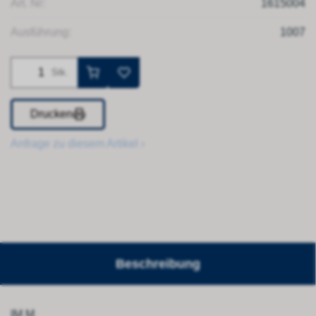
Art. Nr:
1615004
Ausführung:
1007
Stk.
Drucken
Anfrage zu diesem Artikel ›
Beschreibung
IM M