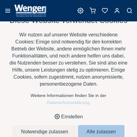
Diese Website verwendet Cookies
Barrique
Wir nutzen auf unserer Website verschiedene
Cookies: Einige sind notwendig für den korrekten
Betrieb der Website, andere ermöglichen Ihnen mehr
Funktionalitäten, und noch andere helfen uns dabei,
›
›
›
›
HOME
E-SHOP
WEIN
BARRIQUE
SAURY BARRIQUES -
die Nutzenden besser zu verstehen. Sie sind also eine
›
BORDELAISE 500 L - CT AR
IM M
Hilfe, unsere Leistungen stetig zu optimieren. Einige
Cookies, sofern zugestimmt, nutzen anonymisierte,
personenbezogene Daten.
Weitere Informationen finden Sie in der
Datenschutzerklärung
.
Einstellen
Notwendige zulassen
Alle zulassen