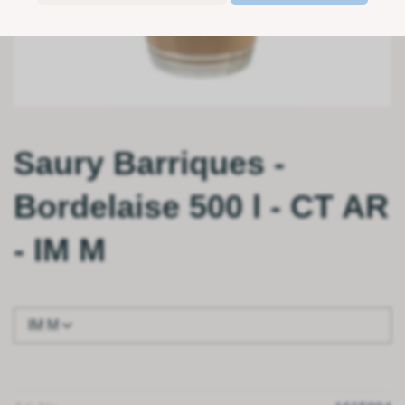
Saury Barriques -
Bordelaise 500 l - CT AR
- IM M
IM M