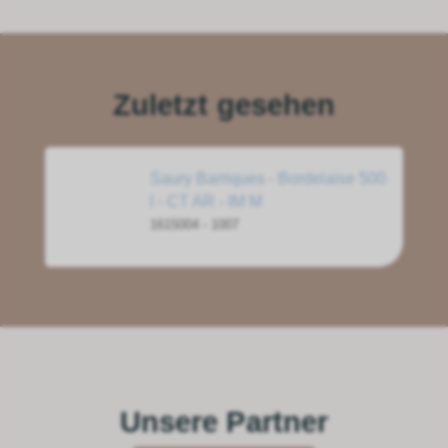
Zuletzt gesehen
Saury Barriques - Bordelaise 500
l - CT AR - IM M
1615004 - 1007
Unsere Partner