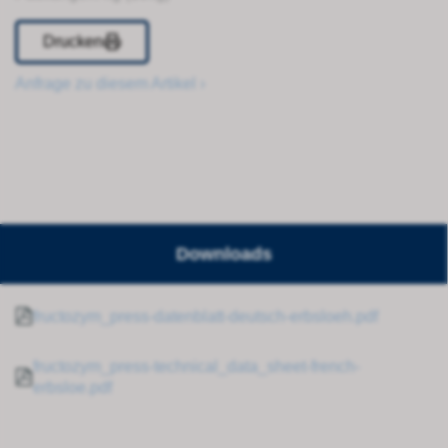
Drucken
Anfrage zu diesem Artikel ›
Downloads
fructozym_press-datenblatt-deutsch-erbsloeh.pdf
fructozym_press-technical_data_sheet-french-
erbsloe.pdf