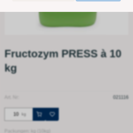
Fructozym PRESS à 10
kg
Art. Nr:
021116
kg
Packungen: kg (10kg)