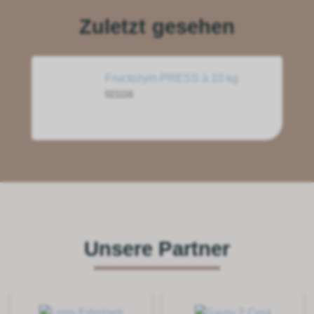
Zuletzt gesehen
Fructozym PRESS à 10 kg
021116
Unsere Partner