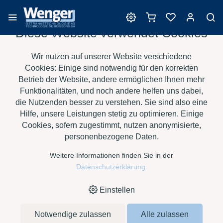
Diese Website verwendet Cookies
Enzyme
Wir nutzen auf unserer Website verschiedene
Cookies: Einige sind notwendig für den korrekten
Betrieb der Website, andere ermöglichen Ihnen mehr
Funktionalitäten, und noch andere helfen uns dabei,
›
›
›
›
HOME
E-SHOP
OBSTSAFT
ENZYME
FRUCTOZYM PRESS
die Nutzenden besser zu verstehen. Sie sind also eine
À 10 KG
Hilfe, unsere Leistungen stetig zu optimieren. Einige
Cookies, sofern zugestimmt, nutzen anonymisierte,
personenbezogene Daten.
Weitere Informationen finden Sie in der
Datenschutzerklärung
.
Einstellen
Notwendige zulassen
Alle zulassen