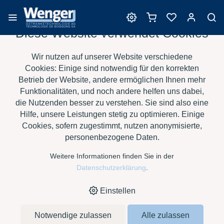
Diese Website verwendet Cookies
Barrique
Wir nutzen auf unserer Website verschiedene
Cookies: Einige sind notwendig für den korrekten
Betrieb der Website, andere ermöglichen Ihnen mehr
Funktionalitäten, und noch andere helfen uns dabei,
›
›
›
›
HOME
E-SHOP
WEIN
BARRIQUE
SAURY BARRIQUES -
die Nutzenden besser zu verstehen. Sie sind also eine
›
BORDELAISE TT AR
IM M+
Hilfe, unsere Leistungen stetig zu optimieren. Einige
Cookies, sofern zugestimmt, nutzen anonymisierte,
personenbezogene Daten.
Weitere Informationen finden Sie in der
Datenschutzerklärung
.
Einstellen
Notwendige zulassen
Alle zulassen