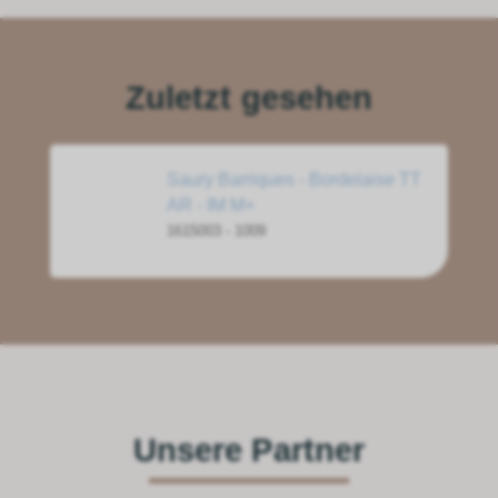
Zuletzt gesehen
Saury Barriques - Bordelaise TT
AR - IM M+
1615003 - 1009
Unsere Partner