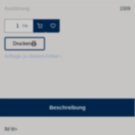
Ausführung:
1009
Stk.
Drucken
Anfrage zu diesem Artikel ›
Beschreibung
IM M+