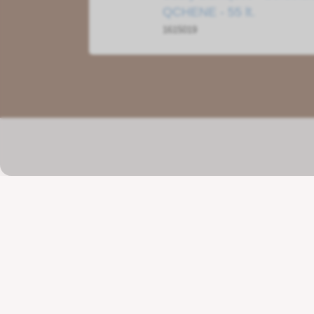
QCHENE - 55 lt.
1615019