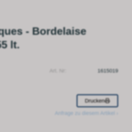
ques - Bordelaise
 lt.
Art. Nr:
1615019
Drucken
Anfrage zu diesem Artikel ›