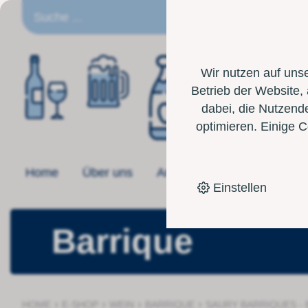
DE
Wir nutzen auf uns
Betrieb der Website,
dabei, die Nutzende
optimieren. Einige 
Home
Über uns
Angebot
Toolbox
Einstellen
Barrique
›
›
›
›
HOME
E-SHOP
WEIN
BARRIQUE
SAURY BARRIQUES - 