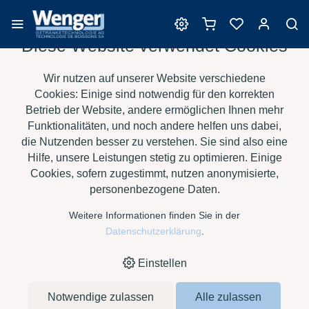
Diese Website verwendet Cookies
Barrique
Wir nutzen auf unserer Website verschiedene
Cookies: Einige sind notwendig für den korrekten
Betrieb der Website, andere ermöglichen Ihnen mehr
Funktionalitäten, und noch andere helfen uns dabei,
›
›
›
›
HOME
E-SHOP
WEIN
BARRIQUE
SAURY BARRIQUES -
die Nutzenden besser zu verstehen. Sie sind also eine
›
BORDELAISE TT PR
TRADITION FORTE
Hilfe, unsere Leistungen stetig zu optimieren. Einige
Cookies, sofern zugestimmt, nutzen anonymisierte,
personenbezogene Daten.
Weitere Informationen finden Sie in der
Datenschutzerklärung
.
Einstellen
Notwendige zulassen
Alle zulassen