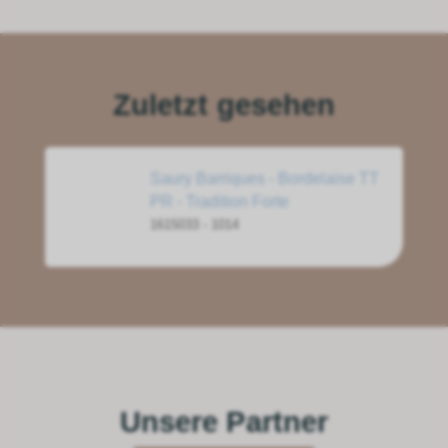
Zuletzt gesehen
Saury Barriques - Bordelaise TT
PR - Tradition Forte
1615033 - 1014
Unsere Partner