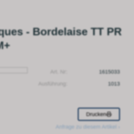
ques - Bordelaise TT PR
M+
Art. Nr:
1615033
Ausführung:
1013
Drucken
Anfrage zu diesem Artikel ›