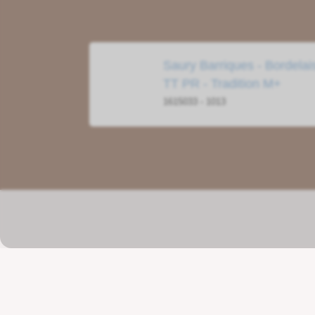
Saury Barriques - Bordelai
TT PR - Tradition M+
1615033 - 1013