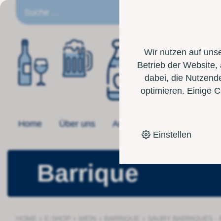
DE
Wir nutzen auf uns
Betrieb der Website,
dabei, die Nutzende
optimieren. Einige 
Home
Über uns
Angebot
Toolbox
Einstellen
Barrique
›
›
›
›
HOME
E-SHOP
WEIN
BARRIQUE
SAURY BARRIQUES - 