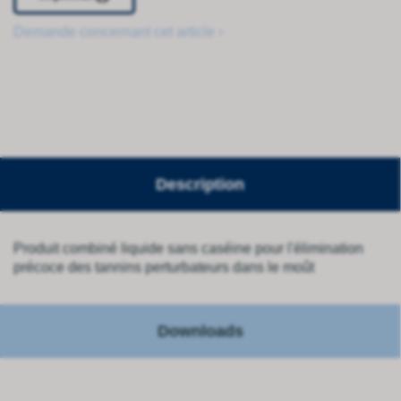
Demande concernant cet article ›
Description
Produit combiné liquide sans caséine pour l'élimination
précoce des tannins perturbateurs dans le moût
Downloads