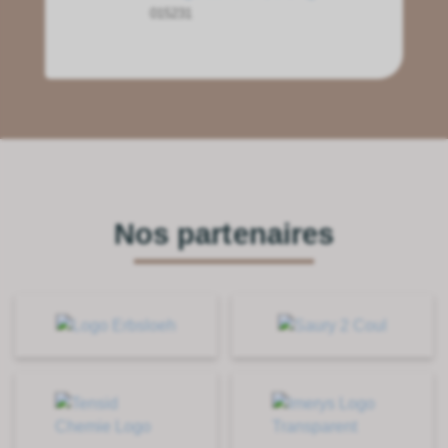
015231
Nos partenaires