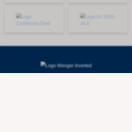
Contact
Wenger Getränketechnologie AG
Route de l'Industrie 36
CH - 1615 Bossonnens
+41 21 947 44 10