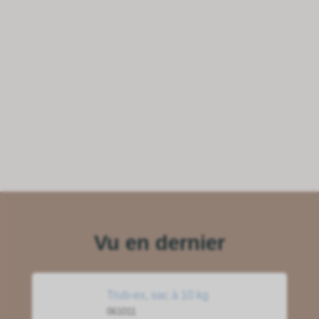
Vu en dernier
Trub-ex, sac à 10 kg
061011