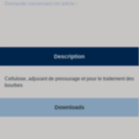
Demande concernant cet article ›
Description
Cellulose, adjuvant de pressurage et pour le traitement des
bourbes
Downloads