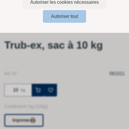
Autoriser les cookies nécessaires
Autoriser tout
Trub-ex, sac à 10 kg
Art. N°:
061011
kg
Confection: kg (10kg)
Imprimer