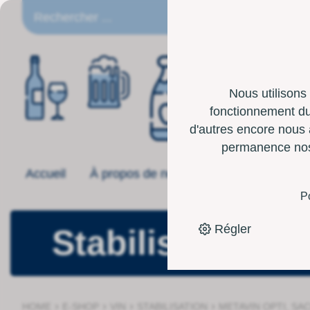
FR
Nous utilisons
fonctionnement du 
d'autres encore nous 
permanence nos p
Accueil
À propos de nous
Offre
Boîte 
P
Régler
Stabilisation
›
›
›
›
HOME
E-SHOP
VIN
STABILISATION
METAVIN OPTI, SA