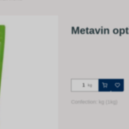
Metavin opt
kg
Confection: kg (1kg)