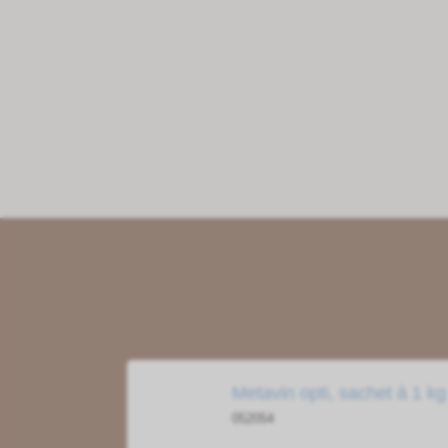
Metavin opti, sachet à 1 kg
052054