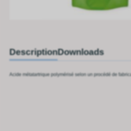
Description
Downloads
Acide métatartrique polymérisé selon un procédé de fabricat