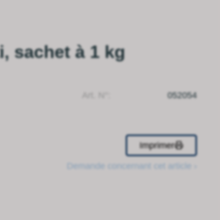
i, sachet à 1 kg
Art. N°:
052054
Imprimer
Demande concernant cet article ›