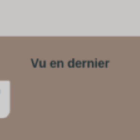
Vu en dernier
g