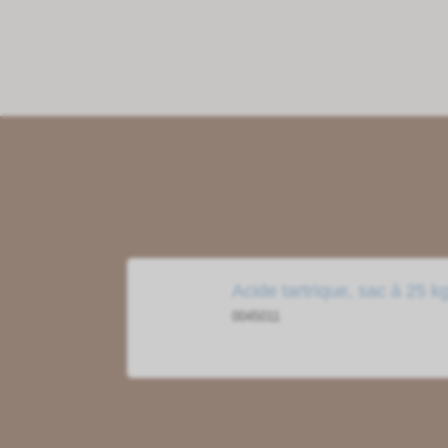
Acide tartrique, sac à 25 k
0045011