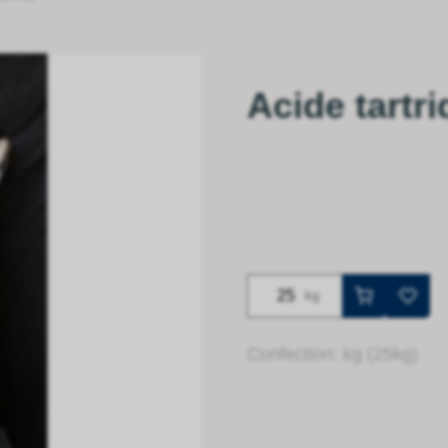
Acide tartri
kg
Confection: kg (25kg)