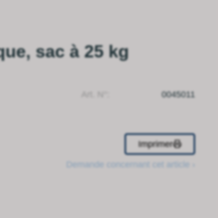
que, sac à 25 kg
Art. N°:
0045011
Imprimer
Demande concernant cet article ›