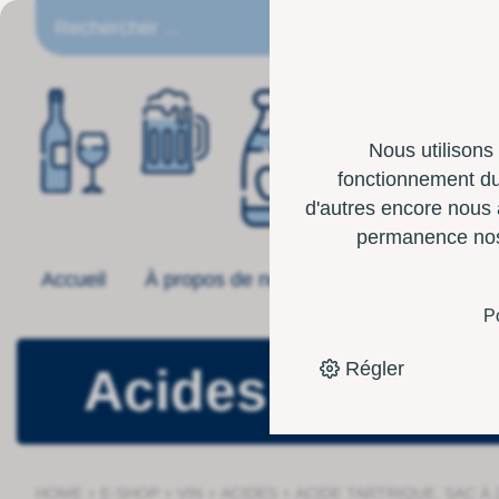
FR
Nous utilisons
fonctionnement du 
d'autres encore nous 
permanence nos p
Accueil
À propos de nous
Offre
Boîte 
P
Régler
Acides
›
›
›
›
HOME
E-SHOP
VIN
ACIDES
ACIDE TARTRIQUE, SAC À 