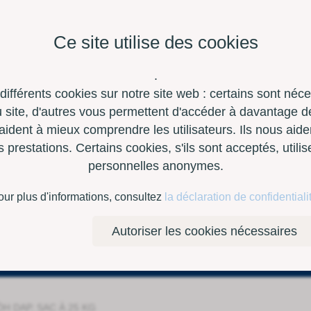
Ce site utilise des cookies
.
 différents cookies sur notre site web : certains sont néc
site, d'autres vous permettent d'accéder à davantage de
aident à mieux comprendre les utilisateurs. Ils nous aide
restations. Certains cookies, s'ils sont acceptés, utili
personnelles anonymes.
à outils
Contact
E-Shop
our plus d'informations, consultez
la déclaration de confidentiali
Autoriser les cookies nécessaires
levures
H DAP, SAC À 25 KG