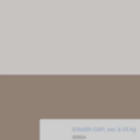
Erbslöh DAP, sac à 25 kg
032014