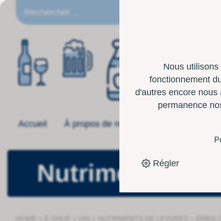
FR
Nous utilisons
fonctionnement du 
d'autres encore nous 
permanence nos p
Accueil
À propos de nous
Offre
Boîte 
P
Régler
Nutriments de 
›
›
›
›
HOME
E-SHOP
VIN
NUTRIMENTS DE LEVURES
ERBSLÖ