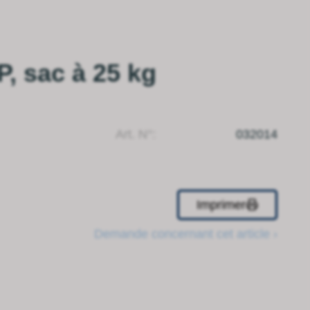
, sac à 25 kg
Art. N°:
032014
Imprimer
Demande concernant cet article ›