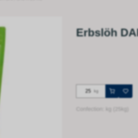
Erbslöh DAP
kg
Confection: kg (25kg)