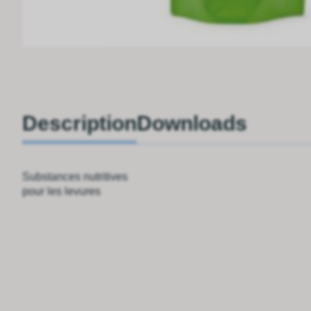
Description
Downloads
Substances nutritives
pour les levures