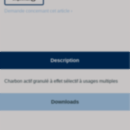
Demande concernant cet article ›
Description
Charbon actif granulé à effet sélectif à usages multiples
Downloads