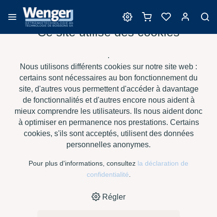
Ce site utilise des cookies
Produits de filtration
.
Nous utilisons différents cookies sur notre site web :
certains sont nécessaires au bon fonctionnement du
site, d'autres vous permettent d'accéder à davantage
›
›
›
›
HOME
E-SHOP
BIÈRE
PRODUITS DE FILTRATION
de fonctionnalités et d'autres encore nous aident à
GRANUCOL GE, GRANULÉ À 1 KG (PAL. À 400 KG)
mieux comprendre les utilisateurs. Ils nous aident donc
à optimiser en permanence nos prestations. Certains
cookies, s'ils sont acceptés, utilisent des données
personnelles anonymes.
Pour plus d'informations, consultez
la déclaration de
confidentialité
.
Régler