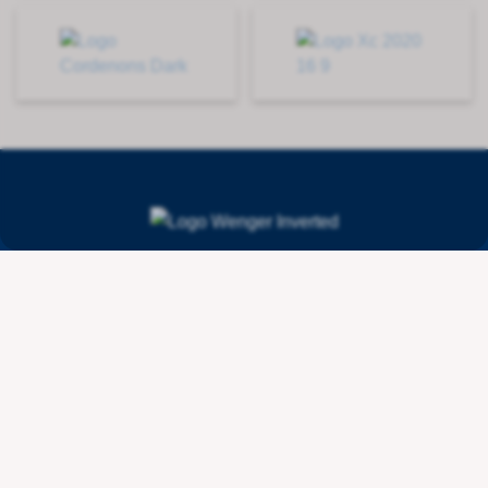
Contact
Wenger Getränketechnologie AG
Route de l'Industrie 36
CH - 1615 Bossonnens
+41 21 947 44 10