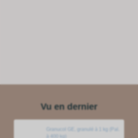
Vu en dernier
Granucol GE, granulé à 1 kg (Pal.
à 400 kg)