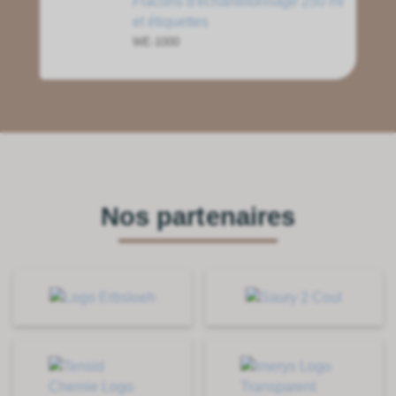
Flacons d'échantillonnage 250 ml
et étiquettes
WE-1000
Nos partenaires