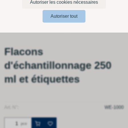
Autoriser les cookies nécessaires
Autoriser tout
Flacons
d'échantillonnage 250
ml et étiquettes
Art. N°:
WE-1000
pce