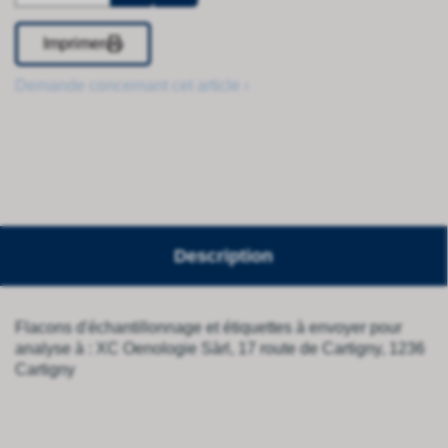
Imprimer
Demande concernant cet article ›
Description
Flacons d'échantillonnage et étiquettes à envoyer pour
analyse à : XC Oenologie Sàrl, 17 route de Cartigny, 1236
Cartigny