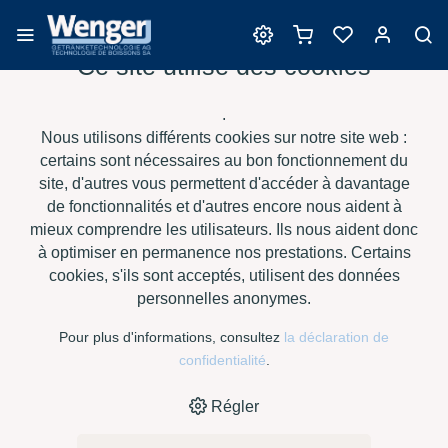
Ce site utilise des cookies
Bouchons
.
Nous utilisons différents cookies sur notre site web :
certains sont nécessaires au bon fonctionnement du
site, d'autres vous permettent d'accéder à davantage
›
›
›
›
HOME
E-SHOP
VIN
BOUCHONS
PORTOCORK -
de fonctionnalités et d'autres encore nous aident à
TOPCLEAN PREMIUM 44X24 MM BOUCHONS MICRO-
mieux comprendre les utilisateurs. Ils nous aident donc
›
AGGLOMÉRÉS
ASPECT LIÈGE NATUREL ET "MISE EN
à optimiser en permanence nos prestations. Certains
BOUTEILLE"
cookies, s'ils sont acceptés, utilisent des données
personnelles anonymes.
Pour plus d'informations, consultez
la déclaration de
confidentialité
.
Régler