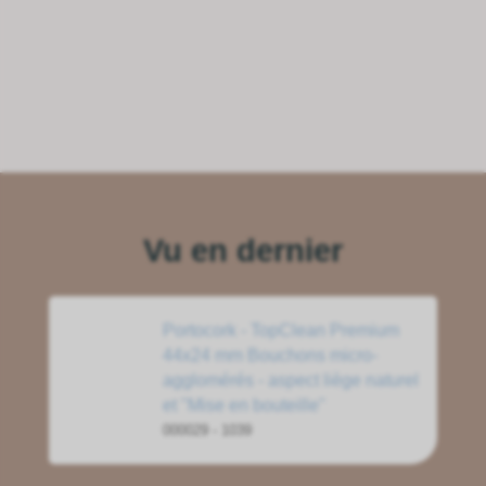
Vu en dernier
Portocork - TopClean Premium
44x24 mm Bouchons micro-
agglomérés - aspect liège naturel
et "Mise en bouteille"
000029 - 1039