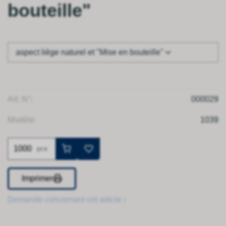
bouteille"
aspect liège naturel et "Mise en bouteille"
Art. N°:
000029
Modèle:
1039
pce
Imprimer
Demande concernant cet article ›