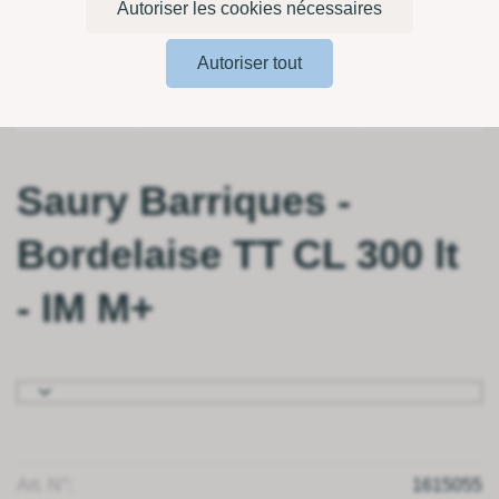
Autoriser les cookies nécessaires
Autoriser tout
Saury Barriques -
Bordelaise TT CL 300 lt
- IM M+
Art. N°:
1615055