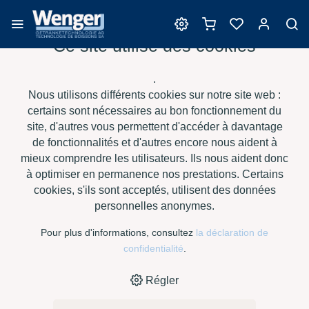
Ce site utilise des cookies
Barriques
.
Nous utilisons différents cookies sur notre site web :
certains sont nécessaires au bon fonctionnement du
site, d'autres vous permettent d'accéder à davantage
›
›
›
›
HOME
E-SHOP
VIN
BARRIQUES
SAURY BARRIQUES -
de fonctionnalités et d'autres encore nous aident à
›
BORDELAISE TT CL 300 LT
IM M+
mieux comprendre les utilisateurs. Ils nous aident donc
à optimiser en permanence nos prestations. Certains
cookies, s'ils sont acceptés, utilisent des données
personnelles anonymes.
Pour plus d'informations, consultez
la déclaration de
confidentialité
.
Régler