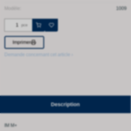
Modèle:
1009
pce
Imprimer
Demande concernant cet article ›
Description
IM M+