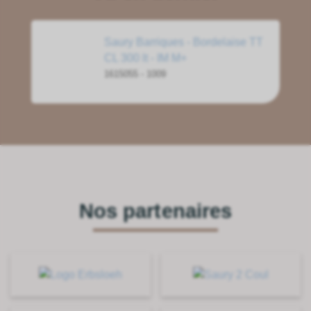
Saury Barriques - Bordelaise TT
CL 300 lt - IM M+
1615055 - 1009
Nos partenaires