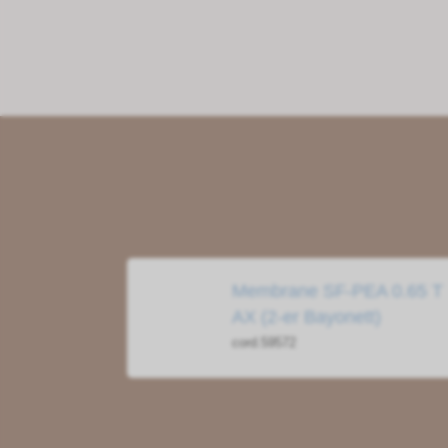
Membrane SF-PEA 0.65 T
AX (2-er Bayonett)
cord.59572