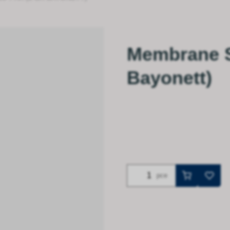
Membrane S
Bayonett)
pce