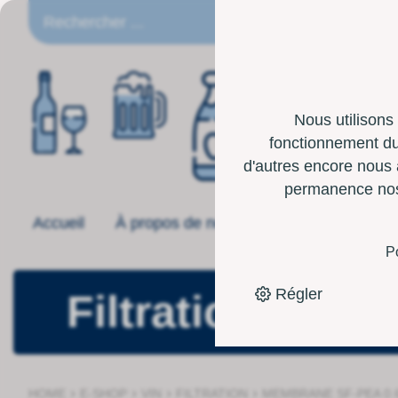
FR
Nous utilisons
fonctionnement du 
d'autres encore nous 
permanence nos p
Accueil
À propos de nous
Offre
Boîte 
P
Régler
Filtration
›
›
›
›
HOME
E-SHOP
VIN
FILTRATION
MEMBRANE SF-PEA 0.6