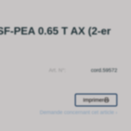
F-PEA 0.65 T AX (2-er
Art. N°:
cord.59572
Imprimer
Demande concernant cet article ›