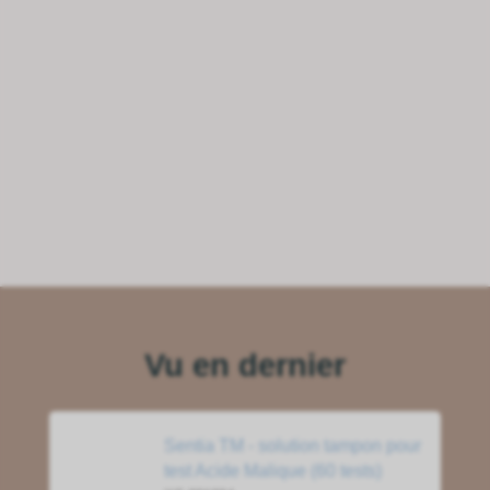
Vu en dernier
Sentia TM - solution tampon pour
test Acide Malique (60 tests)