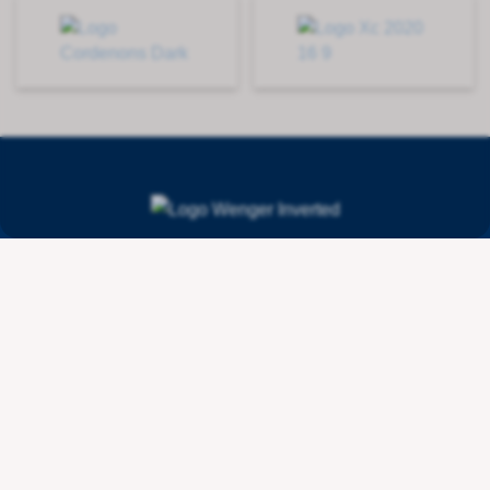
Contact
Wenger Getränketechnologie AG
Route de l'Industrie 36
CH - 1615 Bossonnens
+41 21 947 44 10
info@wengertechnologie.ch