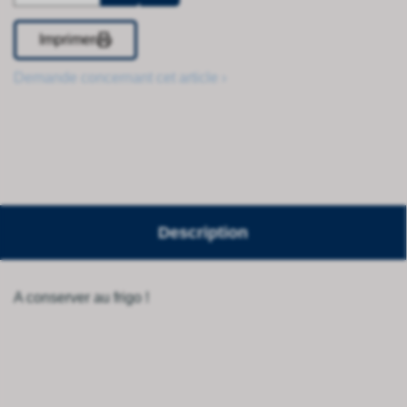
Imprimer
Demande concernant cet article ›
Description
A conserver au frigo !