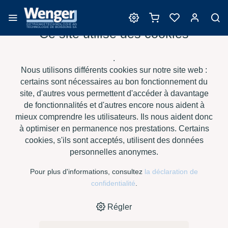
Ce site utilise des cookies
Divers
.
Nous utilisons différents cookies sur notre site web :
certains sont nécessaires au bon fonctionnement du
site, d'autres vous permettent d'accéder à davantage
›
›
›
›
HOME
E-SHOP
VIN
DIVERS
SENTIA TM - SOLUTION
de fonctionnalités et d'autres encore nous aident à
TAMPON POUR TEST ACIDE MALIQUE (60 TESTS)
mieux comprendre les utilisateurs. Ils nous aident donc
à optimiser en permanence nos prestations. Certains
cookies, s'ils sont acceptés, utilisent des données
personnelles anonymes.
Pour plus d'informations, consultez
la déclaration de
confidentialité
.
Régler